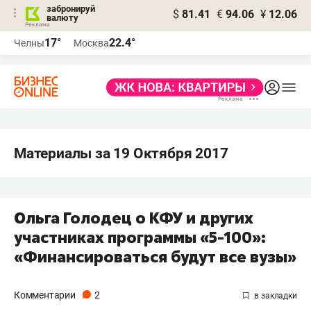
забронируй
$
81.41
€
94.06
¥
12.06
валюту
17°
22.4°
Челны
Москва
Материалы за 19 Октября 2017
Ольга Голодец о КФУ и других
участниках программы «5-100»:
«Финансироваться будут все вузы»
Комментарии
2