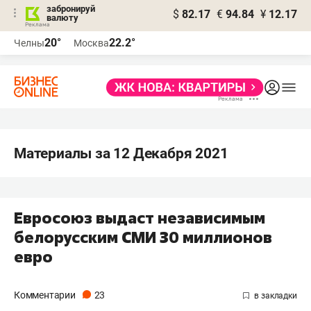
забронируй
$
82.17
€
94.84
¥
12.17
валюту
20°
22.2°
Челны
Москва
Материалы за 12 Декабря 2021
Евросоюз выдаст независимым
белорусским СМИ 30 миллионов
евро
Комментарии
23