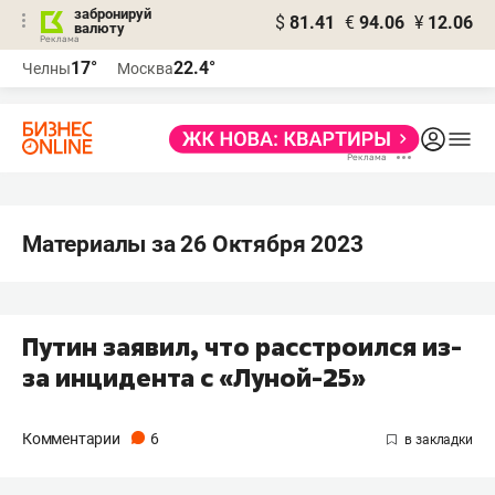
забронируй
$
81.41
€
94.06
¥
12.06
валюту
17°
22.4°
Челны
Москва
Материалы за 26 Октября 2023
Путин заявил, что расстроился из-
за инцидента с «Луной-25»
Комментарии
6