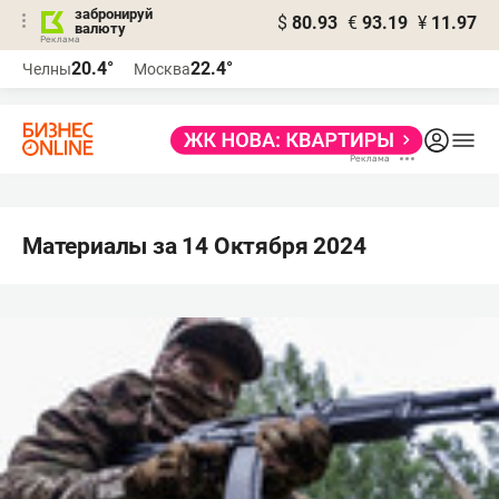
забронируй
$
80.93
€
93.19
¥
11.97
валюту
20.4°
22.4°
Челны
Москва
Материалы за 14 Октября 2024