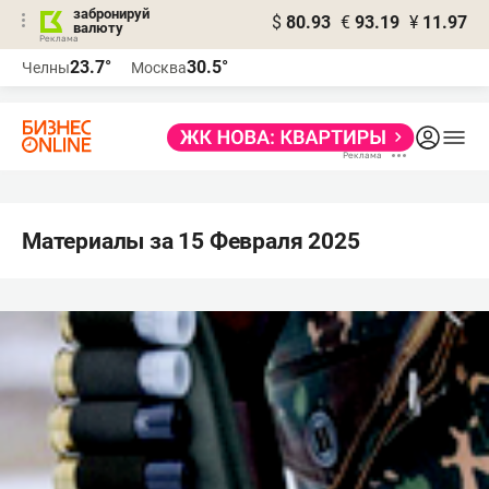
забронируй
$
80.93
€
93.19
¥
11.97
валюту
23.7°
30.5°
Челны
Москва
Материалы за 15 Февраля 2025