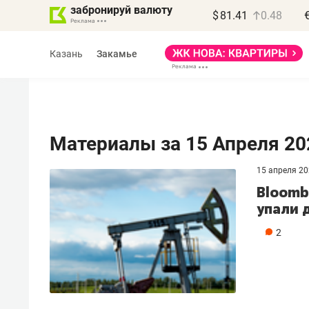
забронируй валюту
$
81.41
0.48
Казань
Закамье
Материалы за 15 Апреля 20
15 апреля 2
Василь Мазитов
Bloomb
МАРТ
упали 
«Не зная местных
2
правил, бизнес может
потерять минимум
полгода»
Как бизнесу выйти на зарубежные