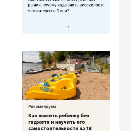
рафакте,
рынки, почему надо знать аксакалов и
о трехкратно
кредитов
чем интересен Оман?
клиентах и ч
Рекомендуем
Рекоме
лья
Как выжить ребенку без
Салих
есте
гаджета и научить его
«Если
а –
самостоятельности за 18
с мин