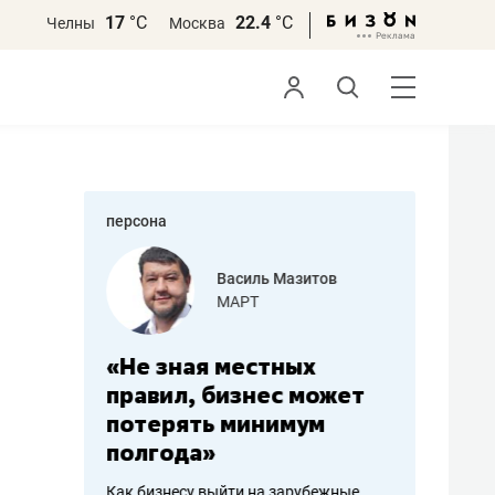
17
°С
22.4
°С
Челны
Москва
персона
еменова
Василь Мазитов
»
МАРТ
а: работа
«Не зная местных
«Мне лу
ечься
правил, бизнес может
не зара
вствовать
потерять минимум
чем пот
полгода»
репутац
пошиву
Как бизнесу выйти на зарубежные
Владелец от