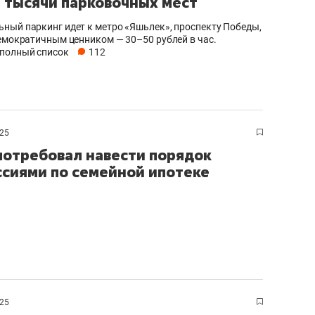
5 тысячи парковочных мест
ный паркинг идет к метро «Яшьлек», проспекту Победы,
демократичным ценником — 30–50 рублей в час.
полный список
112
025
потребовал навести порядок
ссиями по семейной ипотеке
025