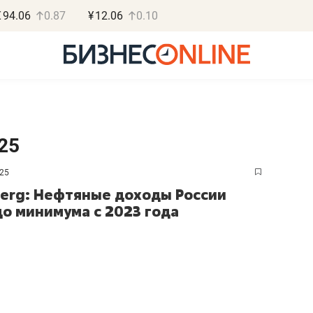
€
94.06
0.87
¥
12.06
0.10
25
025
Роман Ободец
Дарья С
erg: Нефтяные доходы России
«Готовые решения»
«Бросско
до минимума с 2023 года
«Мне лучше
«Мама говорил
не заработать вообще,
помогает отвл
чем потерять
от болезни, чу
репутацию»
себя живой»
Владелец отделочной фирмы
Наследница бизнеса по 