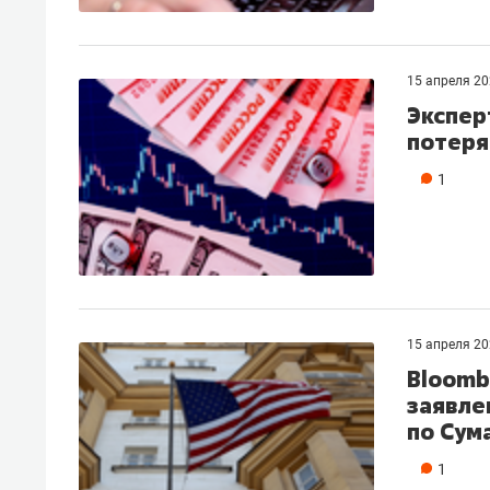
спорта
свою 
стрес
15 апреля 2
Экспер
потеря
1
15 апреля 2
Bloomb
заявле
по Сум
1