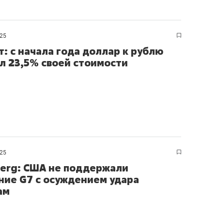
сверхнагрузку
для меня это челлендж
сом»
025
т: с начала года доллар к рублю
л 23,5% своей стоимости
025
erg: США не поддержали
ние G7 с осуждением удара
ам