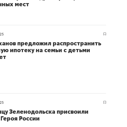
очных мест
025
анов предложил распространить
ую ипотеку на семьи с детьми
лет
025
цу Зеленодольска присвоили
 Героя России