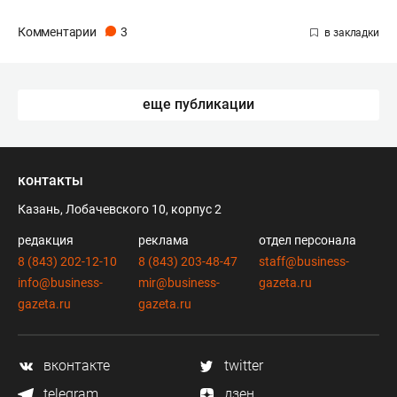
Комментарии
3
еще публикации
контакты
Казань, Лобачевского 10, корпус 2
редакция
реклама
отдел персонала
8 (843) 202-12-10
8 (843) 203-48-47
staff@business-
info@business-
mir@business-
gazeta.ru
gazeta.ru
gazeta.ru
вконтакте
twitter
telegram
дзен