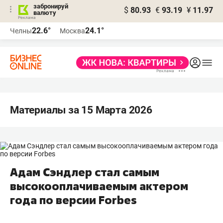
забронируй
$
80.93
€
93.19
¥
11.97
валюту
22.6°
24.1°
Челны
Москва
Материалы за 15 Марта 2026
Адам Сэндлер стал самым
высокооплачиваемым актером
года по версии Forbes