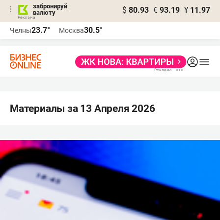
забронируй
$
80.93
€
93.19
¥
11.97
валюту
23.7°
30.5°
Челны
Москва
Материалы за 13 Апреля 2026