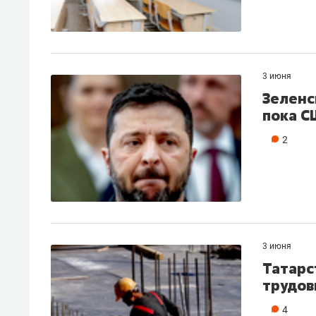
3 июня
Зеленс
пока С
2
3 июня
Татарс
трудов
4