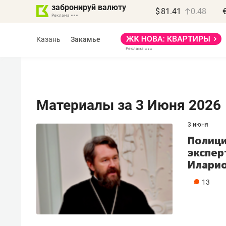
забронируй валюту
$
81.41
0.48
Казань
Закамье
Материалы за 3 Июня 2026
3 июня
Полици
экспер
Иларио
13