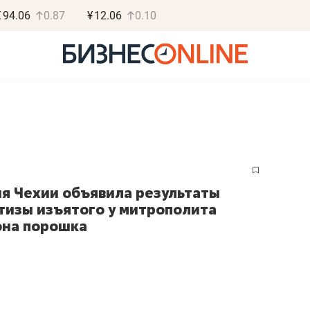
€
94.06
0.87
¥
12.06
0.10
Василь М
я Чехии объявила результаты
МАРТ
тизы изъятого у митрополита
на порошка
«Не зная мест
правил, бизнес
потерять мини
полгода»
Как бизнесу выйти на з