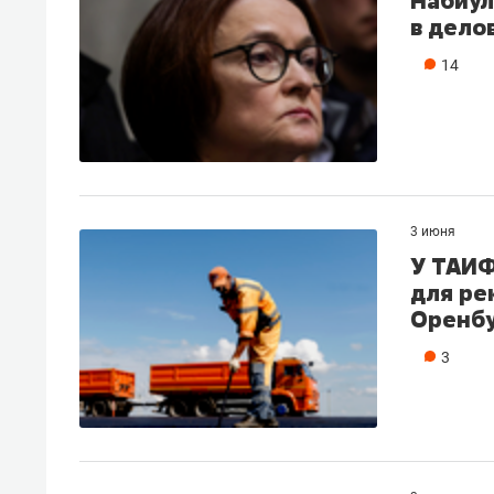
Набиул
в дело
14
3 июня
У ТАИФ
для ре
Оренбу
3