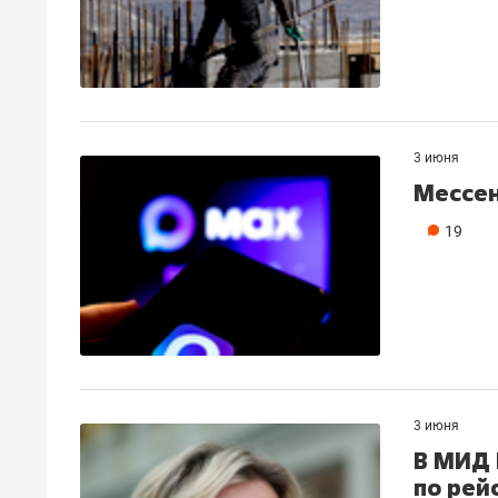
3 июня
Мессен
19
3 июня
В МИД 
по рей