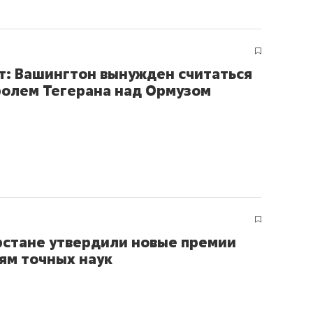
еня это челлендж!»
дней
т: Вашингтон вынужден считаться
ролем Тегерана над Ормузом
рстане утвердили новые премии
ям точных наук