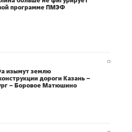
лина больше не фигурирует
вой программе ПМЭФ
а изымут землю
конструкции дороги Казань –
рг – Боровое Матюшино