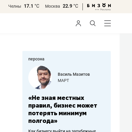
17.1
°С
22.9
°С
Челны
Москва
персона
азитов
Роман Ободец
«Готовые решения»
ных
«Мне лучше
«Мама г
 может
не заработать вообще,
помогае
мум
чем потерять
от болез
репутацию»
себя жи
арубежные
Владелец отделочной фирмы
Наследница б