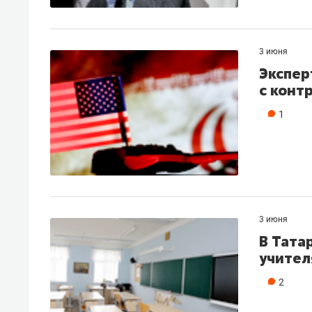
свою сверхнагрузку
для м
стрессом»
3 июня
Экспер
с конт
1
3 июня
В Тата
учител
2