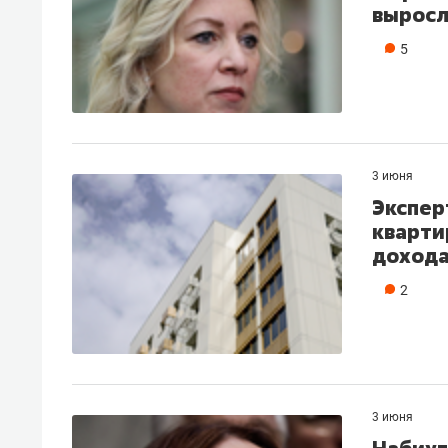
вырос
5
3 июня
Экспер
кварти
доход
2
3 июня