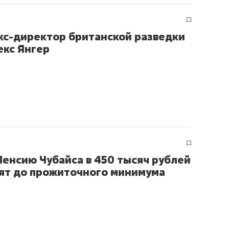
рынки, почему надо зна
чем интересен Оман?
кс-директор британской разведки
екс Янгер
Пенсию Чубайса в 450 тысяч рублей
ят до прожиточного минимума
ндуем
Рекомендуем
нер-прораб Наталья
Как выжить ребенку бе
кина: «Ремонт вместе
гаджета и научить его
лью за 2 миллиона –
самостоятельности за 