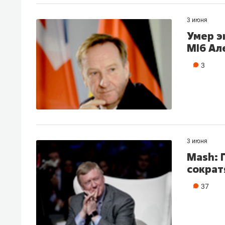
3 июня
Умер э
MI6 Ал
3
3 июня
Mash: 
сократ
Рекомендуем
Рекоме
37
и даже
Психотерапевт «Фороса»:
Дизай
Франт»
«Директорский невроз» –
Насед
елей
когда человек не считает
с мебе