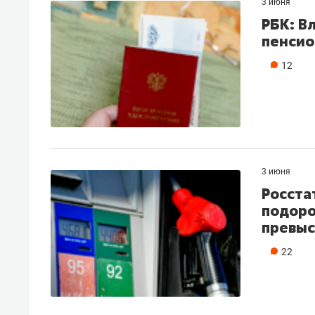
3 июня
РБК: В
пенсио
12
3 июня
Росста
подоро
превыс
22