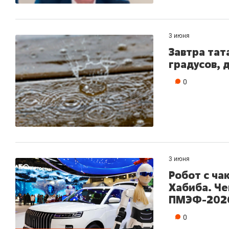
3 июня
Завтра тат
градусов, 
0
3 июня
Робот с ча
Хабиба. Ч
ПМЭФ-202
0