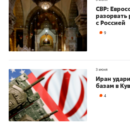
СВР: Еврос
разорвать 
с Россией
9
3 июня
Иран удар
базам в Ку
4