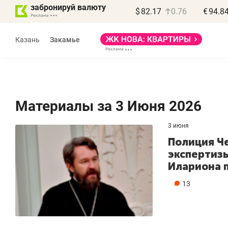
забронируй валюту
$
82.17
0.76
€
94.8
Казань
Закамье
Материалы за 3 Июня 2026
3 июня
Полиция Ч
экспертизы
Илариона 
13