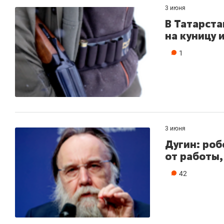
3 июня
В Татарст
на куницу 
1
3 июня
Дугин: роб
от работы
42