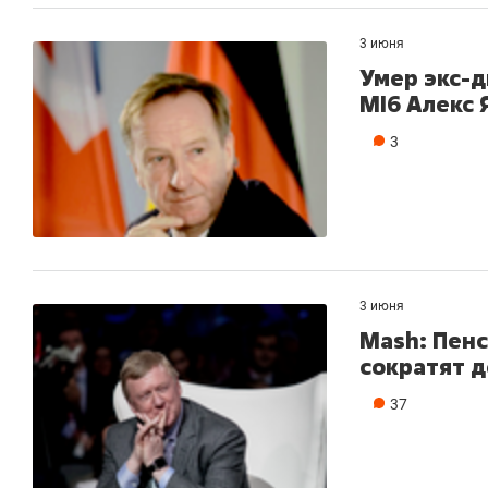
3 июня
Умер экс-
MI6 Алекс 
3
3 июня
Mash: Пенс
сократят 
Рекомендуем
Рекомендуем
37
Психотерапевт «Фороса»:
Дизайнер-
«Директорский невроз» –
Наседкина:
когда человек не считает
с мебелью 