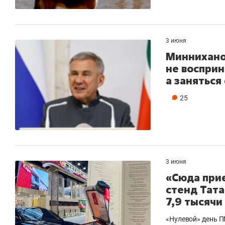
3 июня
Миннихано
не восприн
а занятьс
25
3 июня
«Сюда при
стенд Тата
7,9 тысячи
«Нулевой» день П