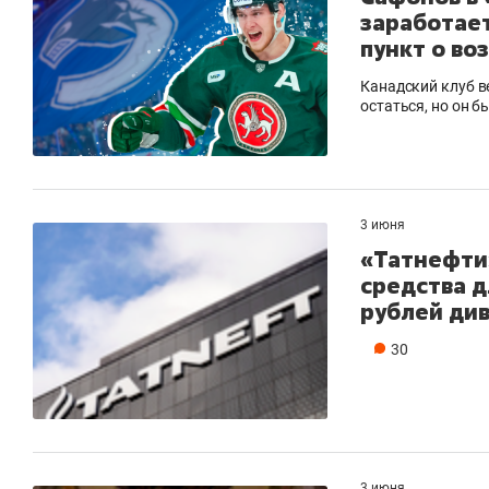
заработает
пункт о во
Канадский клуб в
остаться, но он 
3 июня
«Татнефти
средства 
рублей ди
30
3 июня