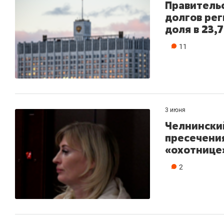
Правитель
долгов рег
доля в 23,
11
3 июня
Челнински
пресечения
«охотнице
2