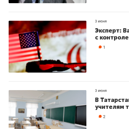
свою сверхнагрузку
для меня э
стрессом»
3 июня
Эксперт: 
с контрол
1
3 июня
В Татарст
учителям 
2