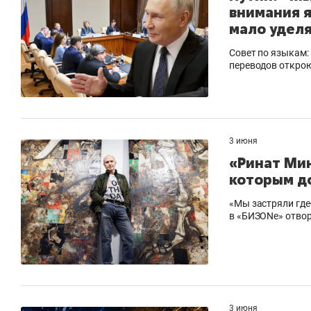
внимания 
мало удел
Совет по языкам:
переводов откро
3 июня
«Ринат Мин
которым д
«Мы застряли где-
в «БИЗОNе» отво
3 июня