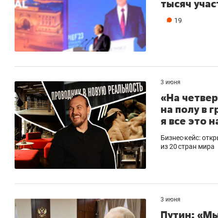
тысяч учас
19
3 июня
«На четвер
на полу в 
я все это 
Бизнес-кейс: откр
из 20 стран мира
3 июня
Путин: «М