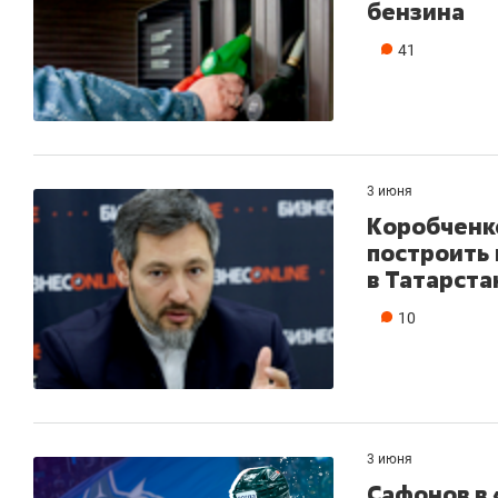
бензина
41
3 июня
Коробченко
построить
в Татарста
10
3 июня
Сафонов в 