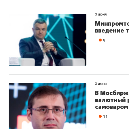
3 июня
Минпромто
введение т
9
3 июня
В Мосбирж
валютный 
самоваром
11