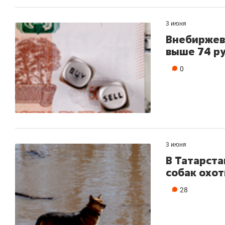
3 июня
Внебиржев
выше 74 р
0
3 июня
В Татарста
собак охо
28