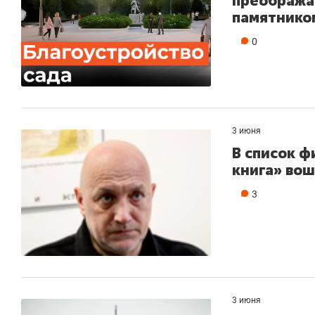
преображат
памятнико
0
3 июня
В список 
книга» во
3
3 июня