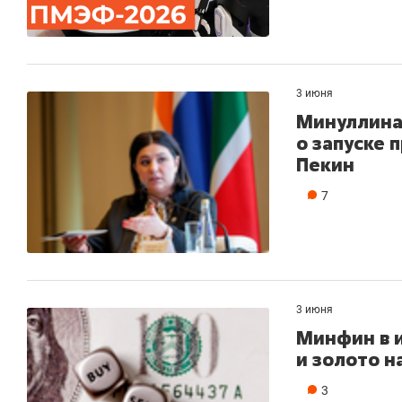
3 июня
Минуллина
о запуске 
Пекин
7
3 июня
Минфин в 
и золото н
3