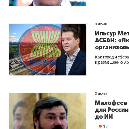
3 июня
Ильсур Мет
АСЕАН: «Л
организовы
Как город и сфер
к размещению 8,5 
3 июня
Малофеев н
для России
до ИИ
13