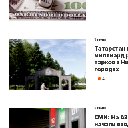
3 июня
Татарстан 
миллиард 
парков в Н
городах
4
3 июня
СМИ: На АЗ
начали вв