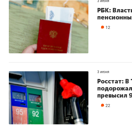
3 июня
РБК: Власт
пенсионны
12
3 июня
Росстат: В
подорожали
превысил 9
22