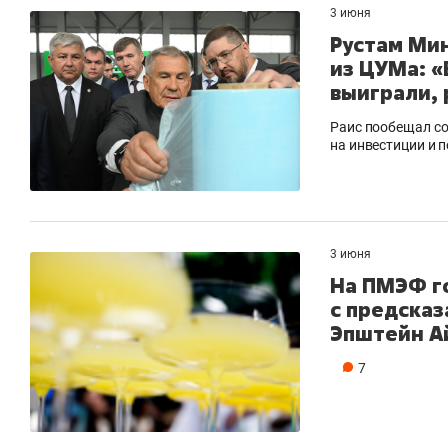
3 июня
Рустам Ми
из ЦУМа: «
выиграли, 
Раис пообещал со
на инвестиции и 
3 июня
На ПМЭФ г
с предска
Эпштейн А
7