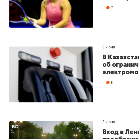
2
3 июня
В Казахст
об огранич
электромо
0
3 июня
Вход в Лен