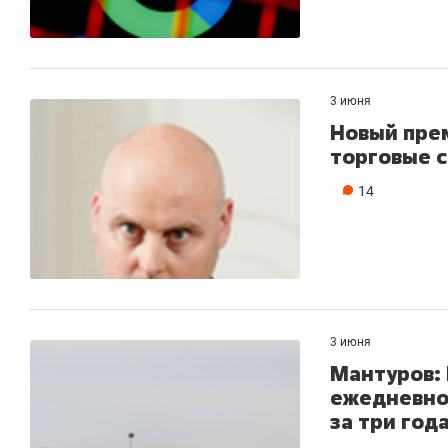
3 июня
Новый прем
торговые с
14
3 июня
Мантуров:
ежедневно 
за три год