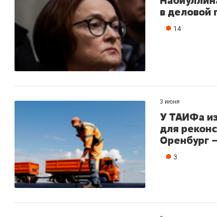
Набиуллин
в деловой
14
3 июня
У ТАИФа и
для реконс
Оренбург 
3