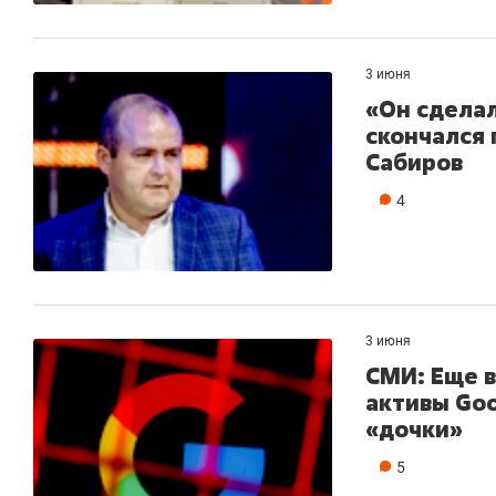
3 июня
«Он сделал
скончался 
Сабиров
4
3 июня
СМИ: Еще в
активы Goo
«дочки»
5