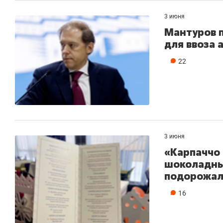
3 июня
Мантуров 
для ввоза 
22
3 июня
«Карпаччо 
шоколадны
подорожал 
16