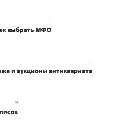
 как выбрать МФО
ажа и аукционы антиквариата
дписок