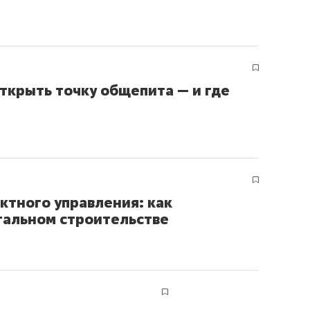
ов и
о трехкратном росте цен, дотошных
школьной формы о конт
клиентах и чудных запросах мастеров
налогах и развитии без 
открыть точку общепита — и где
ктного управления: как
тальном строительстве
ндуем
Рекомендуем
терапевт «Фороса»:
Дизайнер-прораб Ната
кторский невроз» –
Наседкина: «Ремонт вм
человек не считает
с мебелью за 2 миллион