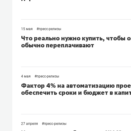
рынки, почему надо знать аксакал
чем интересен Оман?
15 мая
#
пресс-релизы
Что реально нужно купить, чтобы 
обычно переплачивают
4 мая
#
пресс-релизы
Фактор 4% на автоматизацию прое
обеспечить сроки и бюджет в капи
Рекомендуем
Рекоме
Оставить шум за волной: как
Психо
строят тишину в казанском
«Дире
27 апреля
#
пресс-релизы
ЖК «Заря»
когда 