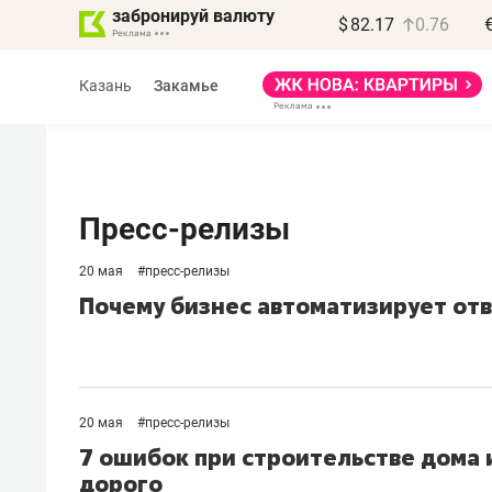
забронируй валюту
$
82.17
0.76
Казань
Закамье
Пресс-релизы
20 мая
#
пресс-релизы
Василь Мазитов
Почему бизнес автоматизирует от
МАРТ
«Не зная местных
правил, бизнес может
потерять минимум
20 мая
#
пресс-релизы
полгода»
7 ошибок при строительстве дома 
дорого
Как бизнесу выйти на зарубежные