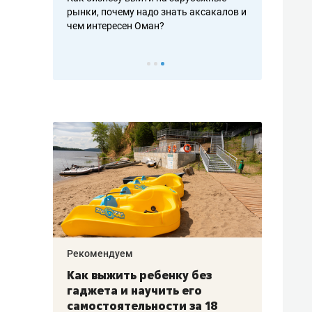
рафакте,
рынки, почему надо знать аксакалов и
о трехкратно
кредитов
чем интересен Оман?
клиентах и ч
Рекомендуем
Рекоме
лья
Как выжить ребенку без
Салих
есте
гаджета и научить его
«Если
а –
самостоятельности за 18
с мин