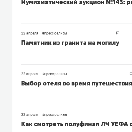
Нумизматический аукцион №143: р
свою 
стрес
22 апреля
#
пресс-релизы
Памятник из гранита на могилу
22 апреля
#
пресс-релизы
Выбор отеля во время путешестви
22 апреля
#
пресс-релизы
Как смотреть полуфинал ЛЧ УЕФА 