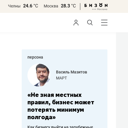
24.6
°С
28.3
°С
Челны
Москва
персона
еменова
Василь Мазитов
»
МАРТ
а: работа
«Не зная местных
«Мне лу
ечься
правил, бизнес может
не зара
вствовать
потерять минимум
чем пот
полгода»
репутац
пошиву
Как бизнесу выйти на зарубежные
Владелец от