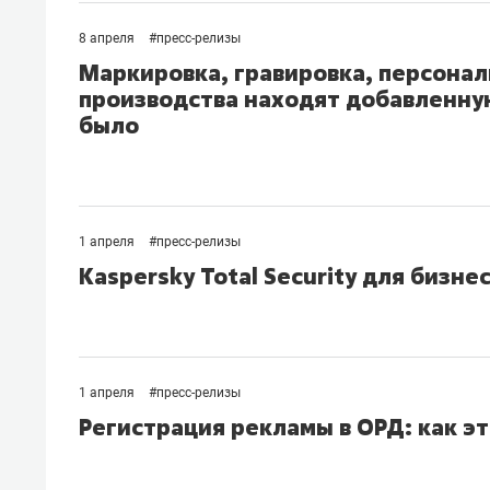
8 апреля
#
пресс-релизы
Маркировка, гравировка, персонал
производства находят добавленную
было
1 апреля
#
пресс-релизы
Kaspersky Total Security для бизне
1 апреля
#
пресс-релизы
Регистрация рекламы в ОРД: как эт