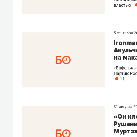
властью
5 сентября 
Ironma
Акульч
на мак
«Вафельный
Партию Рос
11
31 августа 2
«Он кл
Рушани
Мурта