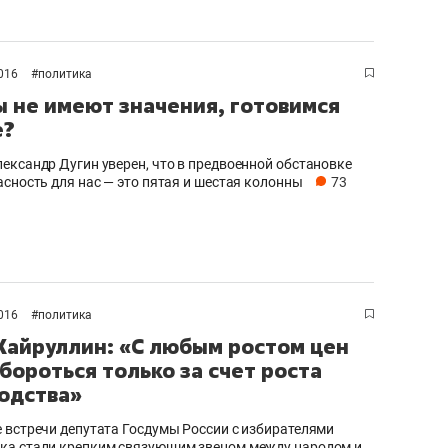
сверхнагрузку
для меня это челлендж
сом»
2016
#
политика
 не имеют значения, готовимся
е?
ександр Дугин уверен, что в предвоенной обстановке
асность для нас — это пятая и шестая колонны
73
2016
#
политика
Хайруллин: «С любым ростом цен
бороться только за счет роста
одства»
 встречи депутата Госдумы России с избирателями
а стали крепким связующим звеном между народом и