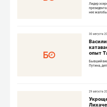
Лидер эсер
президента 
нее жалоб
30 августа 2
Васили
катава
опыт Т
Бывший виц
Путина, де
29 августа 2
Укроще
Лихаче