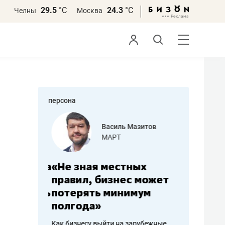
29.5
°С
24.3
°С
Челны
Москва
персона
еменова
Василь Мазитов
»
МАРТ
а: работа
«Не зная местных
«Мне лу
ечься
правил, бизнес может
не зара
вствовать
потерять минимум
чем пот
полгода»
репутац
пошиву
Как бизнесу выйти на зарубежные
Владелец от