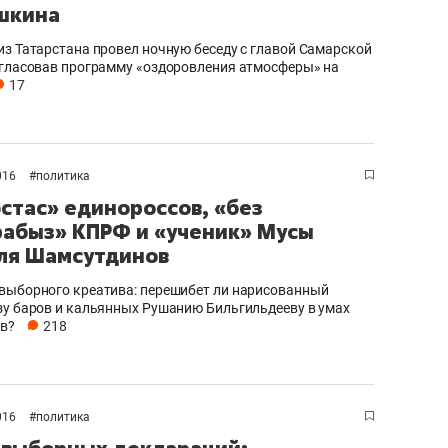
шкина
из Татарстана провел ночную беседу с главой Самарской
огласовав программу «оздоровления атмосферы» на
17
016
#
политика
стас» единороссов, «без
абыз» КПРФ и «ученик» Мусы
ля Шамсутдинов
выборного креатива: перешибет ли нарисованный
зу баров и кальянных Рушанию Бильгильдееву в умах
в?
218
016
#
политика