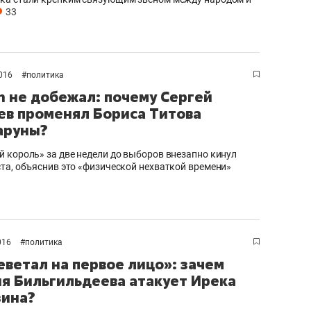
33
2016
#
политика
n не добежал: почему Сергей
ев променял Бориса Титова
аруны?
 король» за две недели до выборов внезапно кинул
та, объяснив это «физической нехваткой времени»
016
#
политика
еветал на первое лицо»: зачем
я Бильгильдеева атакует Ирека
зина?