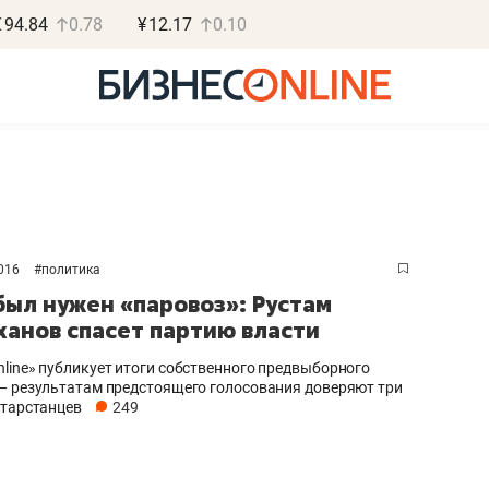
€
94.84
0.78
¥
12.17
0.10
2016
#
политика
Роман Ободец
Дарья С
был нужен «паровоз»: Рустам
«Готовые решения»
«Бросско
анов спасет партию власти
«Мне лучше
«Мама говорил
line» публикует итоги собственного предвыборного
не заработать вообще,
помогает отвл
— результатам предстоящего голосования доверяют три
атарстанцев
249
чем потерять
от болезни, чу
репутацию»
себя живой»
Владелец отделочной фирмы
Наследница бизнеса по 