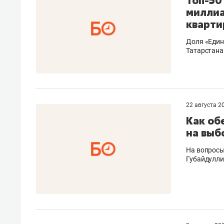
Топ-50
миллиа
кварти
Доля «Един
Татарстана
22 августа 2
Как об
на выб
На вопросы
Губайдулл