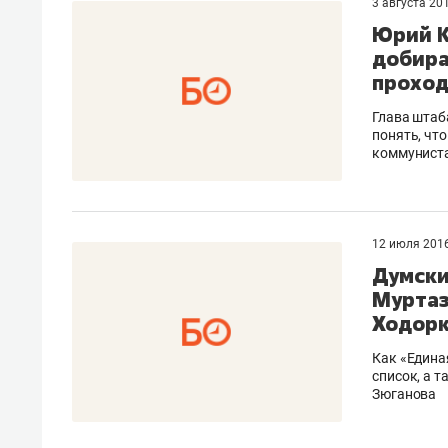
3 августа 20
Юрий К
добира
проход
Глава штаб
понять, чт
коммунист
12 июля 201
Думски
Муртаз
Ходорк
Как «Едина
список, а 
Зюганова