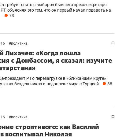
ов требует снять с выборов бывшего пресс-секретаря
РТ, объясняя это тем, что он первый начал подавать на
ы
73
016
#
политика
й Лихачев: «Когда пошла
сия с Донбассом, я сказал: изучите
атарстана»
е-президент РТ о перезагрузке в «ближайшем круге»
путатах-бездельниках и подоплеке мира с Турцией
88
016
#
политика
ние строптивого: как Василий
в воспитывал Николая