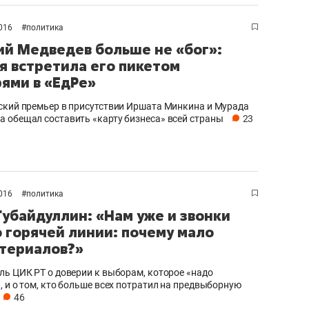
ов и
о трехкратном росте цен, дотошных
школьной формы о конт
клиентах и чудных запросах мастеров
налогах и развитии без 
2016
#
политика
й Медведев больше не «бог»:
я встретила его пикетом
рями в «ЕдРе»
ский премьер в присутствии Иршата Минкина и Мурада
 обещал составить «карту бизнеса» всей страны
23
2016
#
политика
Губайдуллин: «Нам уже и звонки
о горячей линии: почему мало
териалов?»
ндуем
Рекомендуем
терапевт «Фороса»:
Дизайнер-прораб Ната
ль ЦИК РТ о доверии к выборам, которое «надо
, и о том, кто больше всех потратил на предвыборную
кторский невроз» –
Наседкина: «Ремонт вм
46
человек не считает
с мебелью за 2 миллион