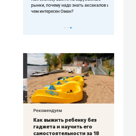
рафакте,
рынки, почему надо знать аксакалов и
о трехкратно
кредитов
чем интересен Оман?
клиентах и ч
Рекомендуем
Рекоме
лья
Как выжить ребенку без
Салих
есте
гаджета и научить его
«Если
а –
самостоятельности за 18
с мин