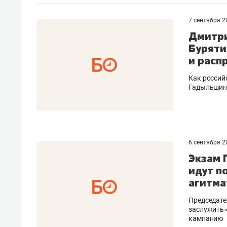
рынки, почему надо знать аксакал
чем интересен Оман?
7 сентября 
Дмитри
Буряти
и расп
Как россий
Гадыльшина
6 сентября 
Экзам 
идут п
агитма
Рекомендуем
Рекоме
Оставить шум за волной: как
Психо
Председате
заслужить»
строят тишину в казанском
«Дире
кампанию
ЖК «Заря»
когда 