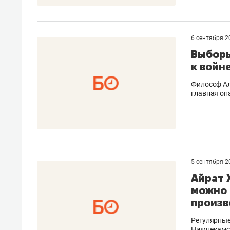
свою 
стрес
6 сентября 
Выборы
к войн
Философ Ал
главная оп
5 сентября 
Айрат 
можно 
произв
Регулярные
Нижнекамск