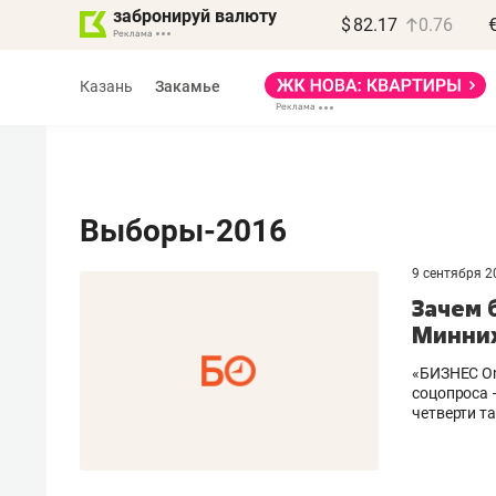
забронируй валюту
$
82.17
0.76
Казань
Закамье
Выборы-2016
9 сентября 
Василь Мазитов
Зачем 
МАРТ
Минних
«Не зная местных
«БИЗНЕС On
правил, бизнес может
соцопроса 
четверти т
потерять минимум
полгода»
Как бизнесу выйти на зарубежные