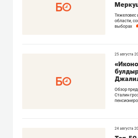
Мерку
Тяжеловес 
области, с
выборах
25 августа 2
«Иконо
булдыр
Джали
Обзор пред
Сталин гро
пенсионеро
24 августа 2