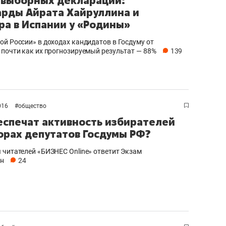
 выборных деклараций:
рды Айрата Хайруллина и
ра в Испании у «Родины»
ой России» в доходах кандидатов в Госдуму от
 почти как их прогнозируемый результат — 88%
139
016
#
общество
еспечат активность избирателей
орах депутатов Госдумы РФ?
 читателей «БИЗНЕС Online» ответит Экзам
ин
24