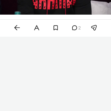
Ахмат Кадыров
Фото:
сайт
правительства Чечни
2
Даудов отметил, что награда стала признанием
заслуг Кадырова перед республикой и его
вклада в развитие физической культуры и
спорта. «Ахмат Рамзанович зарекомендовал
себя как достойный представитель команды
первого президента Чеченской Республики…
Ахмата-Хаджи Кадырова. Следуя его заветам,
он с полной самоотдачей трудится во благо
родной республики и нашего Отечества», —
отметил Даудов.