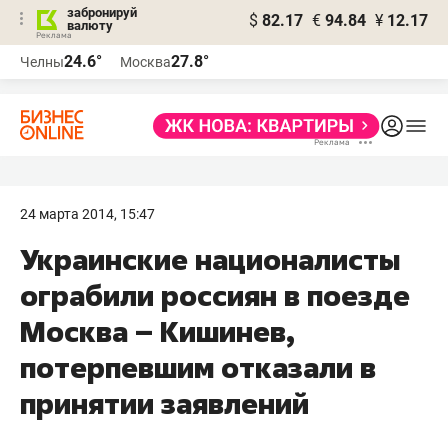
забронируй
$
82.17
€
94.84
¥
12.17
валюту
24.6°
27.8°
Челны
Москва
24 марта 2014, 15:47
Украинские националисты
ограбили россиян в поезде
Москва – Кишинев,
потерпевшим отказали в
принятии заявлений