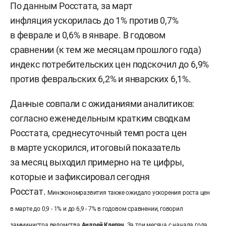
По данным Росстата, за март
инфляция ускорилась до 1% против 0,7%
в феврале и 0,6% в январе. В годовом
сравнении
(
к тем же месяцам прошлого года)
индекс потребительских цен подскочил до 6,9%
против февральских 6,2% и январских 6,1%.
Данные совпали с ожиданиями аналитиков:
согласно еженедельным кратким сводкам
Росстата, среднесуточный темп роста цен
в марте ускорился, итоговый показатель
за месяц выходил примерно на те цифры,
которые и зафиксировал сегодня
Росстат.
Минэкономразвития также ожидало ускорения роста цен
в марте до 0,9 - 1% и до 6,9 - 7% в годовом сравнении, говорил
замминистра ведомства
Андрей Клепач
.
За три месяца с начала года