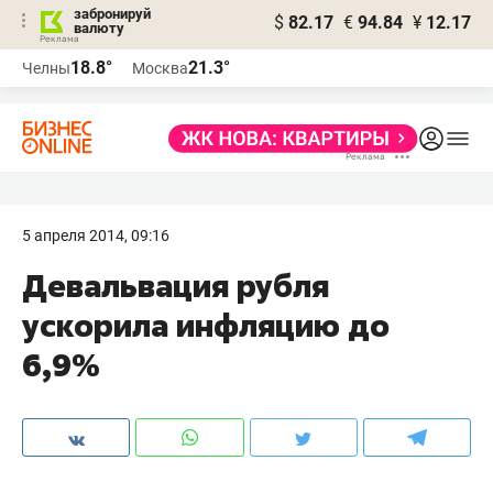
забронируй
$
82.17
€
94.84
¥
12.17
валюту
18.8°
21.3°
Челны
Москва
5 апреля 2014, 09:16
Девальвация рубля
ускорила инфляцию до
6,9%