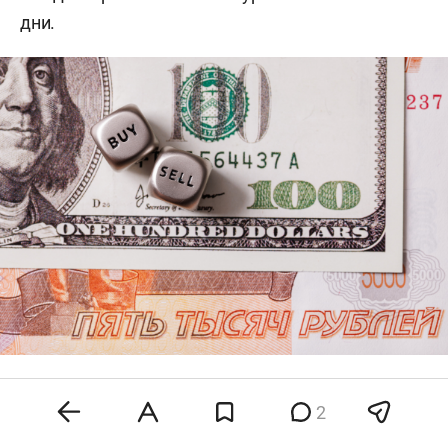
дни.
Фото: «БИЗНЕС Online»
2
Аналитик ФГ «Финам»
Александр Потавин