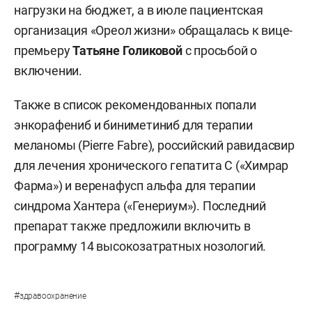
нагрузки на бюджет, а в июле пациентская
организация «Ореол жизни» обращалась к вице-
премьеру
Татьяне Голиковой
с просьбой о
включении.
Также в список рекомендованных попали
энкорафениб и биниметиниб для терапии
меланомы (Pierre Fabre), российский равидасвир
для лечения хронического гепатита С («Химрар
Фарма») и веренафусп альфа для терапии
синдрома Хантера («Генериум»). Последний
препарат также предложили включить в
программу 14 высокозатратных нозологий.
#
здравоохранение