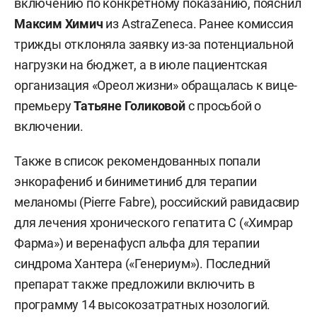
включению по конкретному показанию, пояснил
Максим Химич
из AstraZeneca. Ранее комиссия
трижды отклоняла заявку из-за потенциальной
нагрузки на бюджет, а в июле пациентская
организация «Ореол жизни» обращалась к вице-
премьеру
Татьяне Голиковой
с просьбой о
включении.
Также в список рекомендованных попали
энкорафениб и биниметиниб для терапии
меланомы (Pierre Fabre), российский равидасвир
для лечения хронического гепатита С («Химрар
Фарма») и веренафусп альфа для терапии
синдрома Хантера («Генериум»). Последний
препарат также предложили включить в
программу 14 высокозатратных нозологий.