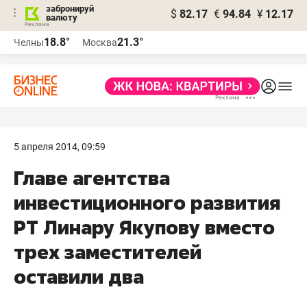
забронируй
$
82.17
€
94.84
¥
12.17
валюту
18.8°
21.3°
Челны
Москва
5 апреля 2014, 09:59
Главе агентства
инвестиционного развития
РТ Линару Якупову вместо
трех заместителей
оставили два