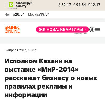
забронируй
$
82.17
€
94.84
¥
12.17
валюту
20.5°
19.3°
Челны
Москва
5 апреля 2014, 13:07
Исполком Казани на
выставке «МиР-2014»
расскажет бизнесу о новых
правилах рекламы и
информации