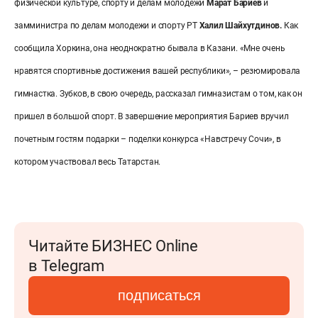
физической культуре, спорту и делам молодежи
Марат Бариев
и
замминистра по делам молодежи и спорту РТ
Халил Шайхутдинов.
Как
сообщила Хоркина, она неоднократно бывала в Казани. «Мне очень
нравятся спортивные достижения вашей республики», – резюмировала
гимнастка.
Зубков, в свою очередь, рассказал гимназистам о том, как он
пришел в большой спорт.
В завершение мероприятия Бариев вручил
почетным гостям подарки – поделки конкурса «Навстречу Сочи», в
котором участвовал весь Татарстан.
Читайте БИЗНЕС Online
в Telegram
подписаться