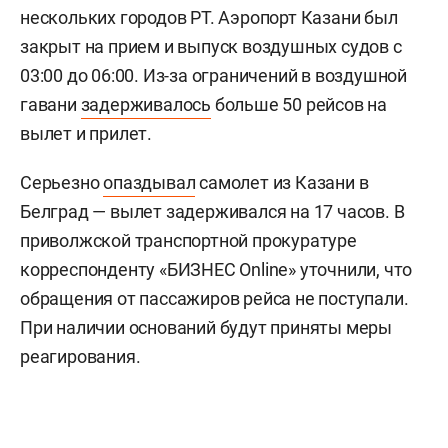
работают штатно. Вместе с тем ночью закрыли
небо над Тамбовом, Саратовом, Пензой,
Калугой, Саранском, Краснодаром и
Ульяновском.
UPD (03:14):
Небо над Казанью также закрыли.
Накануне ночью в Татарстане также объявляли
режим беспилотной опасности. Кроме того,
вводили режим угрозы атаки БПЛА для
нескольких городов РТ. Аэропорт Казани был
закрыт на прием и выпуск воздушных судов с
03:00 до 06:00. Из-за ограничений в воздушной
гавани
задерживалось
больше 50 рейсов на
вылет и прилет.