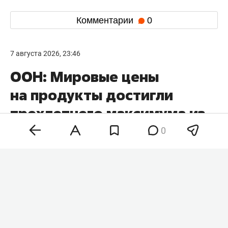
Серьезно
опаздывал
самолет из Казани в
Белград — вылет задерживался на 17 часов. В
приволжской транспортной прокуратуре
корреспонденту «БИЗНЕС Online» уточнили, что
обращения от пассажиров рейса не поступали.
При наличии оснований будут приняты меры
реагирования.
0
Комментарии
0
7 августа 2026, 23:46
ООН: Мировые цены