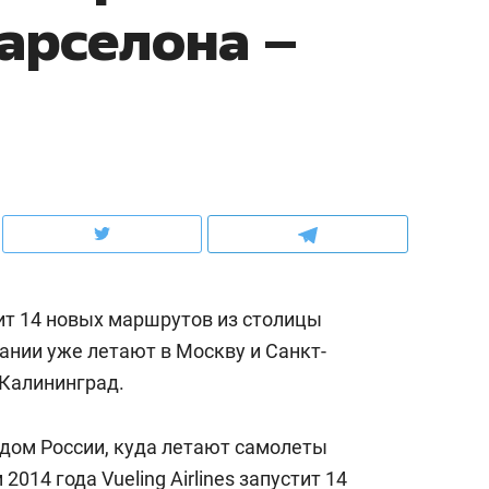
арселона –
ов и
о трехкратном росте цен, дотошных
школьной формы о конт
клиентах и чудных запросах мастеров
налогах и развитии без 
стит 14 новых маршрутов из столицы
нии уже летают в Москву и Санкт-
 Калининград.
ндуем
Рекомендуем
терапевт «Фороса»:
Дизайнер-прораб Ната
одом России, куда летают самолеты
кторский невроз» –
Наседкина: «Ремонт вм
014 года Vueling Airlines запустит 14
человек не считает
с мебелью за 2 миллион