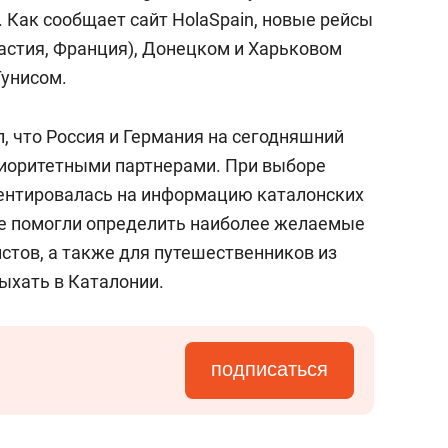
сверхнагрузку
для меня это челлендж
 Как сообщает сайт HolaSpain, новые рейсы
сом»
Бастия, Франция), Донецком и Харьковом
Тунисом.
ил, что Россия и Германия на сегодняшний
риоритетными партнерами. При выборе
ентировалась на информацию каталонских
ые помогли определить наиболее желаемые
стов, а также для путешественников из
дыхать в Каталонии.
подписаться