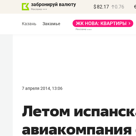
забронируй валюту
$
82.17
0.76
Казань
Закамье
Василь Мазитов
МАРТ
7 апреля 2014, 13:06
«Не зная местных
Летом испанск
правил, бизнес может
потерять минимум
авиакомпания
полгода»
Как бизнесу выйти на зарубежные