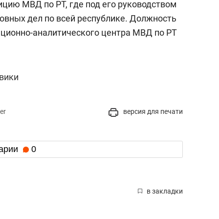
цию МВД по РТ, где под его руководством
овных дел по всей республике. Должность
ационно-аналитического центра МВД по РТ
вики
er
версия для печати
арии
0
в закладки