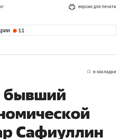
er
версия для печати
арии
11
в закладки
и бывший
ономической
ар Сафиуллин