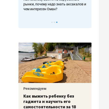
рафакте,
рынки, почему надо знать аксакалов и
о трехкратно
кредитов
чем интересен Оман?
клиентах и ч
Рекомендуем
Рекоме
лья
Как выжить ребенку без
Салих
есте
гаджета и научить его
«Если
а –
самостоятельности за 18
с мин