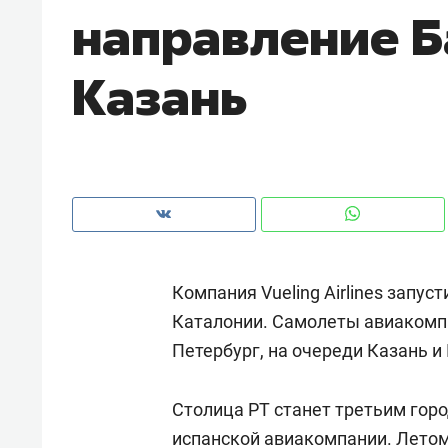
направление Б
рынки, почему надо знать аксакал
чем интересен Оман?
Казань
Компания Vueling Airlines запу
Каталонии. Самолеты авиакомпа
Петербург, на очереди Казань и
Рекомендуем
Рекоме
Оставить шум за волной: как
Психо
Столица РТ станет третьим гор
строят тишину в казанском
«Дире
ЖК «Заря»
испанской авиакомпании. Летом 2
когда 