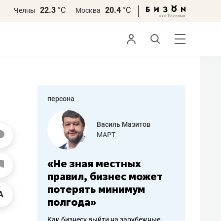
22.3
°С
20.4
°С
Челны
Москва
персона
еменова
Василь Мазитов
»
МАРТ
а: работа
«Не зная местных
«Мне лу
ечься
правил, бизнес может
не зара
вствовать
потерять минимум
чем пот
полгода»
репутац
пошиву
Как бизнесу выйти на зарубежные
Владелец от