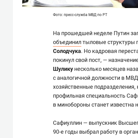
Фото: пресс-служба МВД по РТ
На прошедшей неделе Путин за
объединил
тыловые структуры 
Солодчука
. Но кадровая перест
покинул свой пост, — назначен
Шулику
несколько месяцев наза
с аналогичной должности в МВД
хозяйственные подразделения, н
профильная специальность Саф
в минобороны станет известна 
Сафиуллин — выпускник Высшего
90-е годы выбрал работу в орган