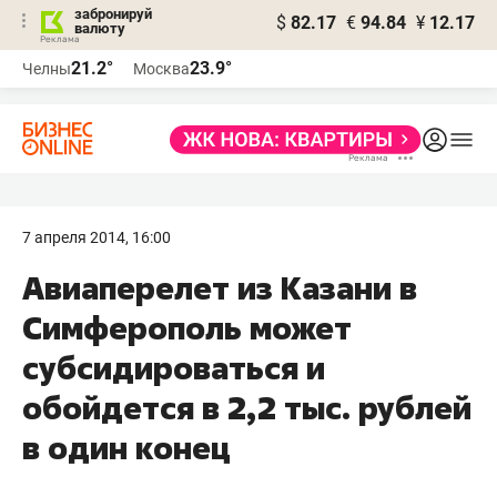
забронируй
$
82.17
€
94.84
¥
12.17
валюту
21.2°
23.9°
Челны
Москва
7 апреля 2014, 16:00
Авиаперелет из Казани в
Симферополь может
субсидироваться и
обойдется в 2,2 тыс. рублей
в один конец