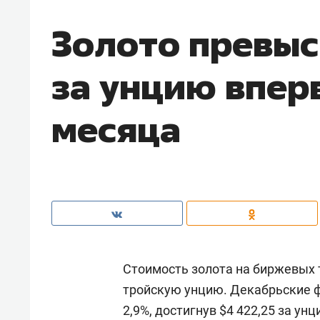
Золото превыс
за унцию впер
месяца
Стоимость золота на биржевых т
тройскую унцию. Декабрьские 
2,9%, достигнув $4 422,25 за у