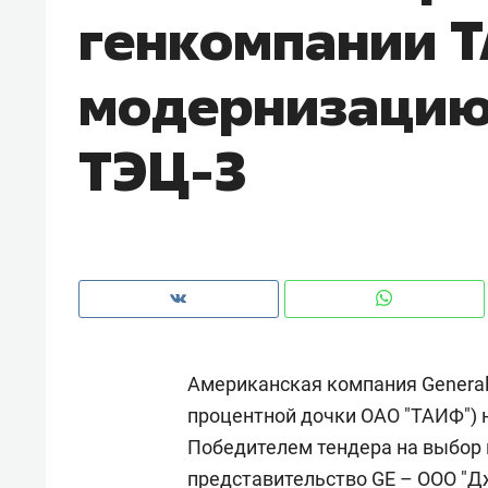
генкомпании 
рынки, почему надо знать аксакал
чем интересен Оман?
модернизацию
ТЭЦ-3
Американская компания General E
Рекомендуем
Рекоме
процентной дочки ОАО "ТАИФ") 
Оставить шум за волной: как
Психо
Победителем тендера на выбор 
строят тишину в казанском
«Дире
ЖК «Заря»
когда 
представительство GE – ООО "Дж