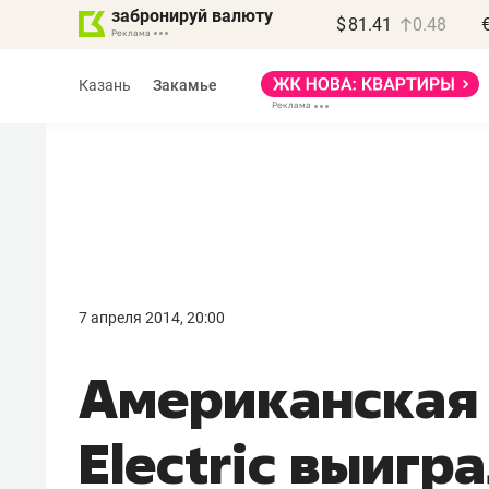
забронируй валюту
$
81.41
0.48
Казань
Закамье
Василь Мазитов
МАРТ
7 апреля 2014, 20:00
«Не зная местных
Американская 
правил, бизнес может
потерять минимум
Electric выигр
полгода»
Как бизнесу выйти на зарубежные