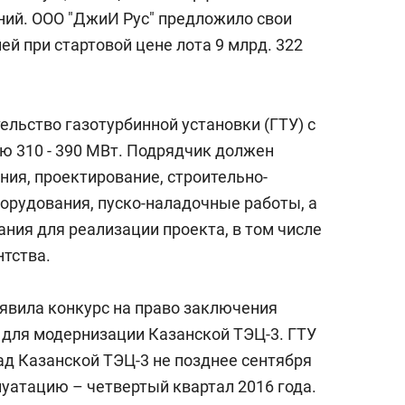
сверхнагрузку
для меня это челлендж
ний. ООО "ДжиИ Рус" предложило свои
сом»
лей при стартовой цене лота 9 млрд. 322
льство газотурбинной установки (ГТУ) с
 310 - 390 МВт. Подрядчик должен
ия, проектирование, строительно-
орудования, пуско-наладочные работы, а
ния для реализации проекта, в том числе
нтства.
ъявила конкурс на право заключения
 для модернизации Казанской ТЭЦ-3. ГТУ
ад Казанской ТЭЦ-3 не позднее сентября
плуатацию – четвертый квартал 2016 года.