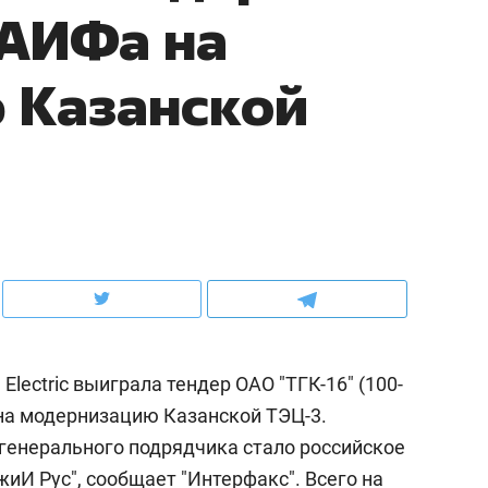
ТАИФа на
ов и
о трехкратном росте цен, дотошных
школьной формы о конт
клиентах и чудных запросах мастеров
налогах и развитии без 
 Казанской
lectric выиграла тендер ОАО "ТГК-16" (100-
ндуем
Рекомендуем
на модернизацию Казанской ТЭЦ-3.
терапевт «Фороса»:
Дизайнер-прораб Ната
генерального подрядчика стало российское
кторский невроз» –
Наседкина: «Ремонт вм
человек не считает
с мебелью за 2 миллион
иИ Рус", сообщает "Интерфакс". Всего на