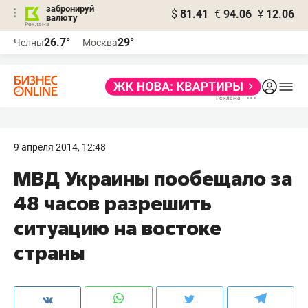
забронируй
$
81.41
€
94.06
¥
12.06
валюту
26.7°
29°
Челны
Москва
9 апреля 2014, 12:48
МВД Украины пообещало за
48 часов разрешить
ситуацию на востоке
страны