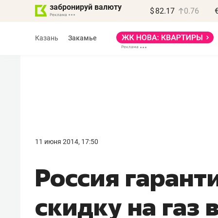
забронируй валюту
$
82.17
0.76
Казань
Закамье
Василь Мазитов
МАРТ
11 июня 2014, 17:50
«Не зная местных
Россия гарант
правил, бизнес может
потерять минимум
скидку на газ 
полгода»
Как бизнесу выйти на зарубежные