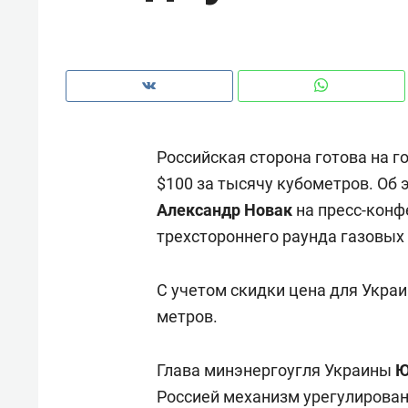
рынки, почему надо знать аксакал
чем интересен Оман?
Российская сторона готова на г
$100 за тысячу кубометров. Об
Александр Новак
на пресс-конф
трехстороннего раунда газовых
С учетом скидки цена для Украи
метров.
Рекомендуем
Рекоме
Оставить шум за волной: как
Психо
Глава минэнергоугля Украины
Ю
строят тишину в казанском
«Дире
Россией механизм урегулирован
ЖК «Заря»
когда 