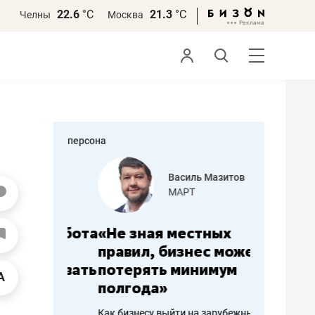
22.6
°С
21.3
°С
Челны
Москва
персона
еменова
Василь Мазитов
»
МАРТ
а: работа
«Не зная местных
«Мне лу
ечься
правил, бизнес может
не зара
вствовать
потерять минимум
чем пот
полгода»
репутац
пошиву
Как бизнесу выйти на зарубежные
Владелец от