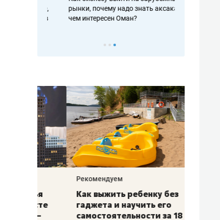
рафакте,
рынки, почему надо знать аксакалов и
о трехкратно
кредитов
чем интересен Оман?
клиентах и ч
Рекомендуем
Рекоме
лья
Как выжить ребенку без
Салих
есте
гаджета и научить его
«Если
а –
самостоятельности за 18
с мин