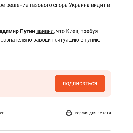
сверхнагрузку
для меня это челлендж
е решение газового спора Украина видит в
сом»
адимир Путин
заявил
, что Киев, требуя
 сознательно заводит ситуацию в тупик.
подписаться
er
версия для печати