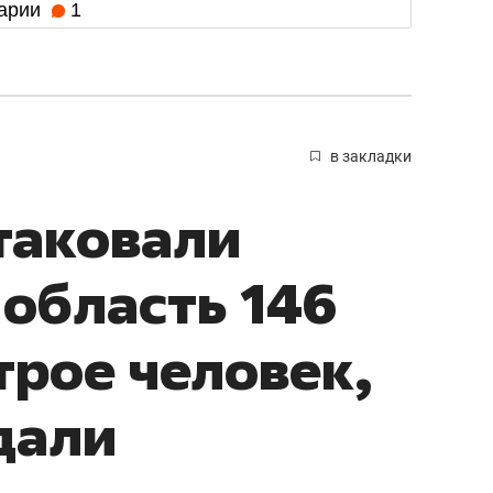
арии
1
в закладки
атаковали
область 146
трое человек,
дали