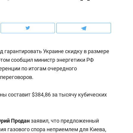
ов и
о трехкратном росте цен, дотошных
школьной формы о конт
клиентах и чудных запросах мастеров
налогах и развитии без 
од гарантировать Украине скидку в размере
 этом сообщил министр энергетики РФ
еренции по итогам очередного
 переговоров.
ны составит $384,86 за тысячу кубических
ндуем
Рекомендуем
терапевт «Фороса»:
Дизайнер-прораб Ната
рий Продан
заявил, что предложенный
кторский невроз» –
Наседкина: «Ремонт вм
ия газового спора неприемлем для Киева,
человек не считает
с мебелью за 2 миллион