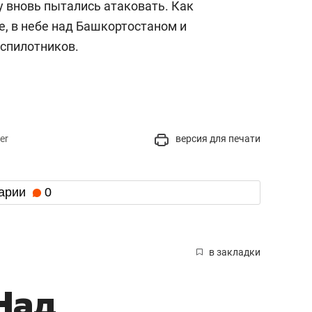
у вновь пытались атаковать. Как
е, в небе над Башкортостаном и
еспилотников.
er
версия для печати
арии
0
в закладки
Над