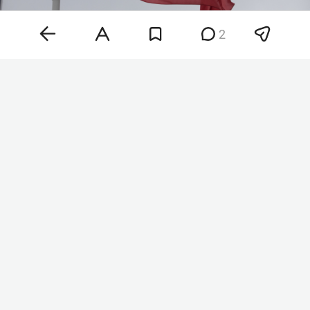
2
Фото: «БИЗНЕС Online»
По данным агентства, главное управление
береговой безопасности Турции уведомило
несколько судов, направлявшихся в
Новороссийск, об отказе в разрешении на
проход либо о необходимости дополнительного
времени для рассмотрения заявок на транзит
через Дарданеллы.
Ограничения также затронули некоторые суда,
направляющиеся на Украину.