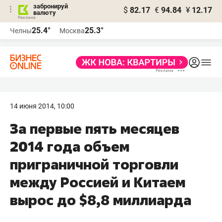
забронируй
$
82.17
€
94.84
¥
12.17
валюту
25.4°
25.3°
Челны
Москва
14 июня 2014, 10:00
За первые пять месяцев
2014 года объем
приграничной торговли
между Россией и Китаем
вырос до $8,8 миллиарда