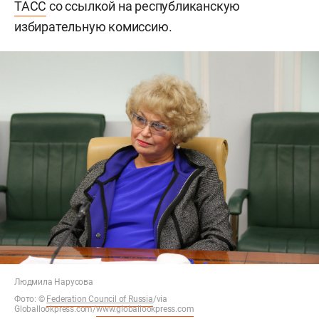
ТАСС
со ссылкой на республиканскую
избирательную комиссию.
Людмила Нарусова
Фото:
©
Federation Council of Russia
/via
Globallookpress.com/
www.globallookpress.com