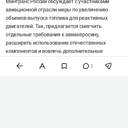
Минтранс России обсуждает с участниками
авиационной отрасли меры по увеличению
объемов выпуска топлива для реактивных
двигателей. Так, предлагается смягчить
отдельные требования к авиакеросину,
расширить использование отечественных
компонентов и вовлечь дополнительные
нефтеперерабатывающие мощности. Об этом
5
сообщают «
Известия
» со ссылкой на письмо
директора департамента госполитики в области
гражданской авиации минтранса
Вероники
Ходыревой
.