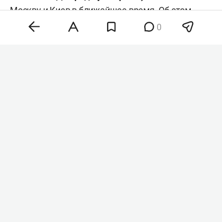
Москву и Киев в ближайшее время. Об этом
сообщил
ТАСС
со ссылкой на источник.
0
Владимир Путин и Стив Уиткофф
Фото:
kremlin.ru