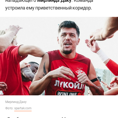
нападающего
Мирлинда Даку
. Команда
устроила ему приветственный коридор.
Мирлинд Даку
Фото:
spartak.com