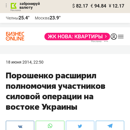
забронируй
$
82.17
€
94.84
¥
12.17
валюту
25.4°
23.9°
Челны
Москва
18 июня 2014, 22:50
Порошенко расширил
полномочия участников
силовой операции на
востоке Украины