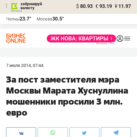
забронируй
$
80.93
€
93.19
¥
11.97
валюту
23.7°
30.5°
Челны
Москва
7 июля 2014, 07:44
За пост заместителя мэра
Москвы Марата Хуснуллина
мошенники просили 3 млн.
евро