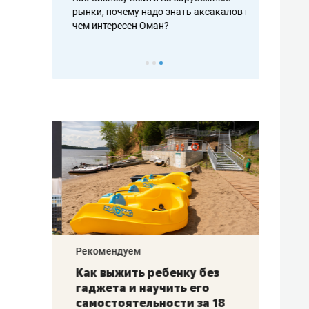
рафакте,
рынки, почему надо знать аксакалов и
о трехкратно
кредитов
чем интересен Оман?
клиентах и ч
Рекомендуем
Рекоме
лья
Как выжить ребенку без
Салих
есте
гаджета и научить его
«Если
а –
самостоятельности за 18
с мин