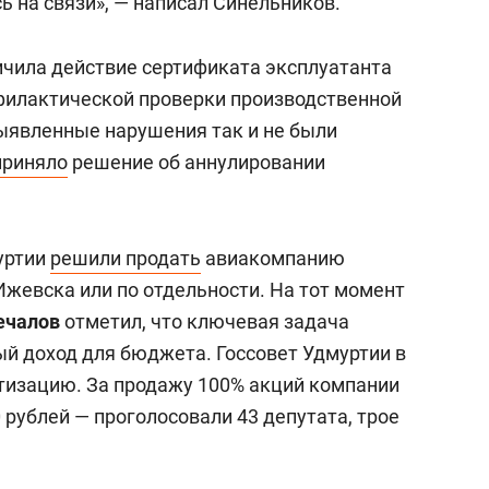
сь на связи», — написал Синельников.
ичила действие сертификата эксплуатанта
филактической проверки производственной
ыявленные нарушения так и не были
приняло
решение об аннулировании
уртии
решили продать
авиакомпанию
Ижевска или по отдельности. На тот момент
ечалов
отметил, что ключевая задача
й доход для бюджета. Госсовет Удмуртии в
изацию. За продажу 100% акций компании
 рублей — проголосовали 43 депутата, трое