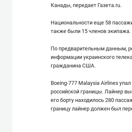
спорта
свою 
Канады, передает Газета.ru.
стрес
Национальности еще 58 пассажир
также были 15 членов экипажа.
По предварительным данным, рос
информации украинского телека
гражданина США.
Boeing-777 Malaysia Airlines уп
российской границы. Лайнер вы
его борту находилось 280 пасса
границу лайнер должен был пере