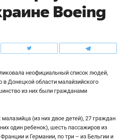
краине Boeing
ов и
о трехкратном росте цен, дотошных
школьной формы о конт
клиентах и чудных запросах мастеров
налогах и развитии без 
убликовала неофициальный список людей,
о в Донецкой области малайзийского
ьшинство из них были гражданами
ндуем
Рекомендуем
 малазийца (из них двое детей), 27 граждан
терапевт «Фороса»:
Дизайнер-прораб Ната
 них один ребенок), шесть пассажиров из
кторский невроз» –
Наседкина: «Ремонт вм
Франции и Германии, по три – из Бельгии и
человек не считает
с мебелью за 2 миллион