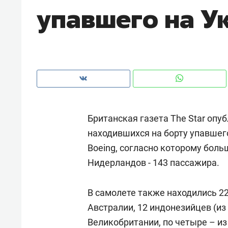
упавшего на У
рынки, почему надо знать аксакал
чем интересен Оман?
Британская газета The Star оп
находившихся на борту упавшег
Boeing, согласно которому бол
Нидерландов - 143 пассажира.
Рекомендуем
Рекоме
В самолете также находились 22
Падел, фитнес, танцы и даже
Психо
Австралии, 12 индонезийцев (из
ниндзя-зал: как ТРЦ «Франт»
«Дире
Великобритании, по четыре – из 
стал Меккой для любителей
когда 