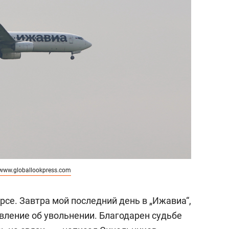
www.globallookpress.com
урсе. Завтра мой последний день в „Ижавиа“,
явление об увольнении. Благодарен судьбе