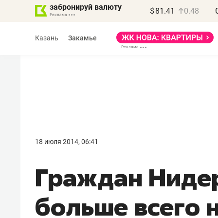
забронируй валюту
$
81.41
0.48
Казань
Закамье
Василь Мазитов
МАРТ
18 июля 2014, 06:41
«Не зная местных
Граждан Ниде
правил, бизнес может
потерять минимум
больше всего 
полгода»
Как бизнесу выйти на зарубежные