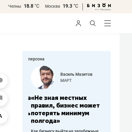
18.8
°С
19.3
°С
Челны
Москва
персона
еменова
Василь Мазитов
»
МАРТ
а: работа
«Не зная местных
«Мне лу
ечься
правил, бизнес может
не зара
вствовать
потерять минимум
чем пот
полгода»
репутац
пошиву
Как бизнесу выйти на зарубежные
Владелец от