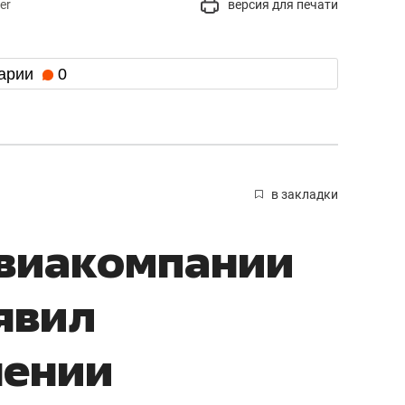
er
версия для печати
арии
0
в закладки
авиакомпании
явил
нении