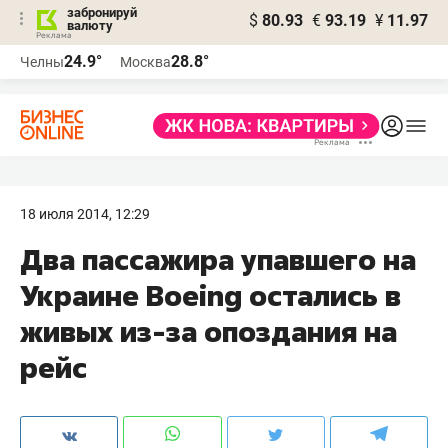
забронируй
$
80.93
€
93.19
¥
11.97
валюту
24.9°
28.8°
Челны
Москва
18 июля 2014, 12:29
Два пассажира упавшего на
Украине Boeing остались в
живых из-за опоздания на
рейс