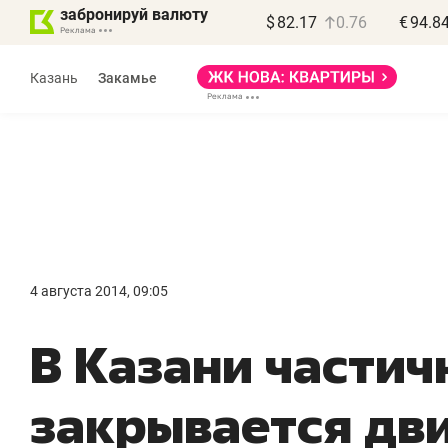
забронируй валюту
$
82.17
0.76
€
94.8
Казань
Закамье
Василь Мазитов
МАРТ
4 августа 2014, 09:05
«Не зная местных
«
В Казани частич
правил, бизнес может
н
потерять минимум
ч
закрывается дв
полгода»
р
Как бизнесу выйти на зарубежные
Вл