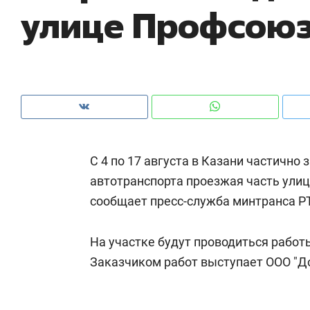
улице Профсою
рынки, почему надо знать аксакалов и
о 
чем интересен Оман?
кл
С 4 по 17 августа в Казани частично
автотранспорта проезжая часть ули
сообщает пресс-служба минтранса РТ
На участке будут проводиться работ
Рекомендуем
Рекомендуем
Заказчиком работ выступает ООО "До
Оставить шум за волной: как
Психотера
строят тишину в казанском
«Директор
ЖК «Заря»
когда чело