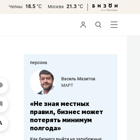
18.5
°С
21.3
°С
Челны
Москва
персона
еменова
Василь Мазитов
»
МАРТ
а: работа
«Не зная местных
«Мне лу
ечься
правил, бизнес может
не зара
вствовать
потерять минимум
чем пот
полгода»
репутац
пошиву
Как бизнесу выйти на зарубежные
Владелец от