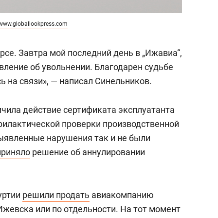
www.globallookpress.com
урсе. Завтра мой последний день в „Ижавиа“,
явление об увольнении. Благодарен судьбе
сь на связи», — написал Синельников.
ичила действие сертификата эксплуатанта
филактической проверки производственной
ыявленные нарушения так и не были
приняло
решение об аннулировании
уртии
решили продать
авиакомпанию
Ижевска или по отдельности. На тот момент