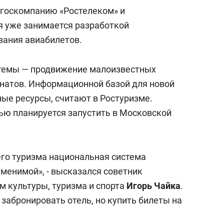
сверхнагрузку
для меня это челлендж
 госкомпанию «Ростелеком» и
сом»
ая уже занимается разработкой
вания авиабилетов.
стемы — продвижение малоизвестных
онатов. Информационной базой для новой
ные ресурсы, считают в Ростуризме.
ью планируется запустить в Московской
го туризма национальная система
менимой», - высказался советник
м культуры, туризма и спорта
Игорь Чайка
.
 забронировать отель, но купить билеты на