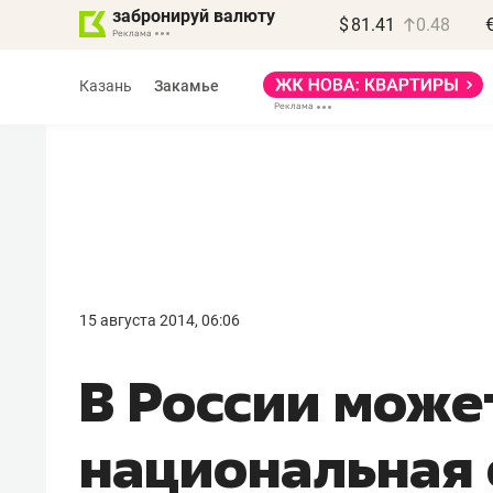
забронируй валюту
$
81.41
0.48
Казань
Закамье
Василь Мазитов
МАРТ
15 августа 2014, 06:06
«Не зная местных
В России може
правил, бизнес может
потерять минимум
национальная 
полгода»
Как бизнесу выйти на зарубежные