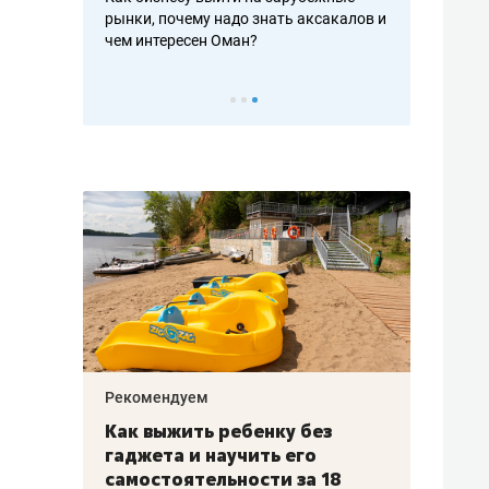
рафакте,
рынки, почему надо знать аксакалов и
о трехкратно
кредитов
чем интересен Оман?
клиентах и ч
Рекомендуем
Рекоме
лья
Как выжить ребенку без
Салих
есте
гаджета и научить его
«Если
а –
самостоятельности за 18
с мин