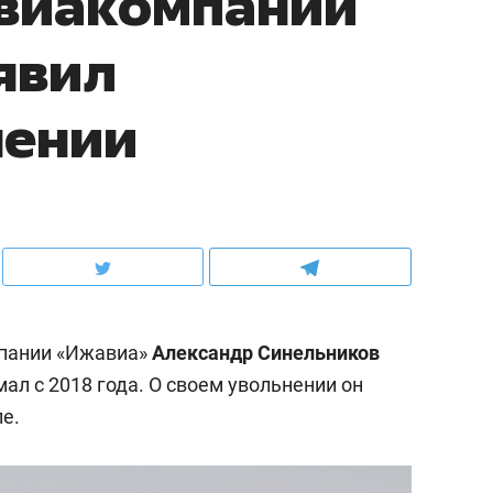
авиакомпании
явил
нении
пании «Ижавиа»
Александр Синельников
мал с 2018 года. О своем увольнении он
е.