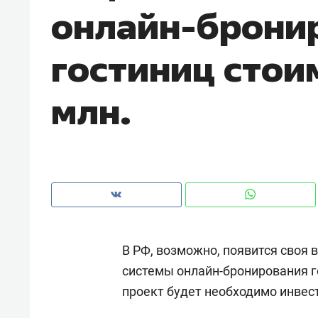
онлайн-брони
рынки, почему надо знать аксакал
чем интересен Оман?
гостиниц стои
млн.
В РФ, возможно, появится своя 
Рекомендуем
Рекоме
системы онлайн-бронирования г
Падел, фитнес, танцы и даже
Психо
проект будет необходимо инвест
ниндзя-зал: как ТРЦ «Франт»
«Дире
стал Меккой для любителей
когда 