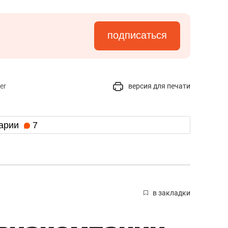
подписаться
er
версия для печати
арии
7
в закладки