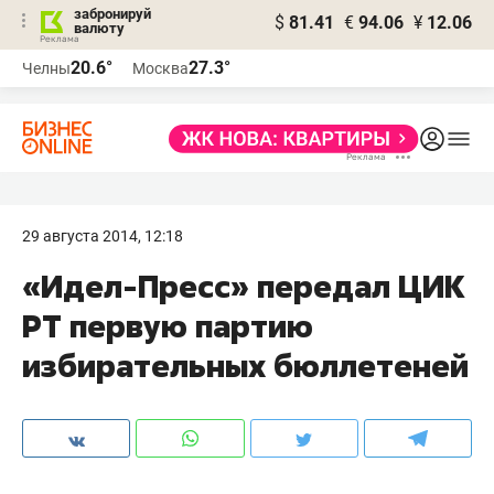
забронируй
$
81.41
€
94.06
¥
12.06
валюту
20.6°
27.3°
Челны
Москва
29 августа 2014, 12:18
«Идел-Пресс» передал ЦИК
РТ первую партию
избирательных бюллетеней