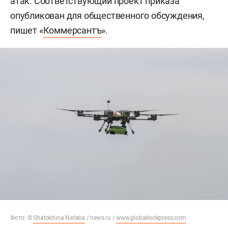
атак. Соответствующий проект приказа
опубликован для общественного обсуждения,
пишет «
Коммерсантъ
».
Фото: ©
Shatokhina Natalia
/ news.ru /
www.globallookpress.com