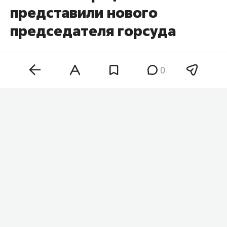
представили нового
председателя горсуда
0
Председатель Верховного суда Татарстана
Азат
Гильмутдинов
официально
представил
коллективу Набережночелнинского городского
суда нового руководителя — 52-летнего
Радика
Зиннатова
. На должность председателя суда его
назначил президент России
Владимир Путин
27
июля.