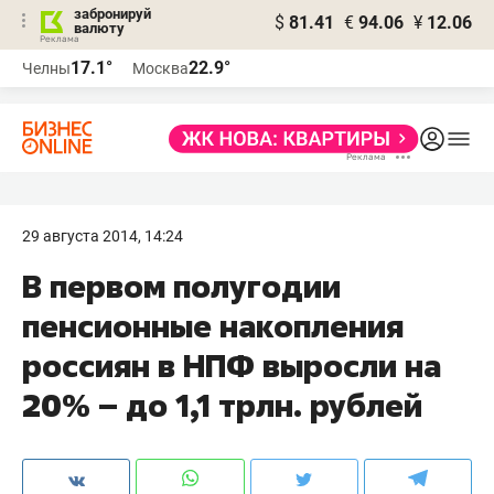
забронируй
$
81.41
€
94.06
¥
12.06
валюту
17.1°
22.9°
Челны
Москва
29 августа 2014, 14:24
В первом полугодии
пенсионные накопления
россиян в НПФ выросли на
20% – до 1,1 трлн. рублей