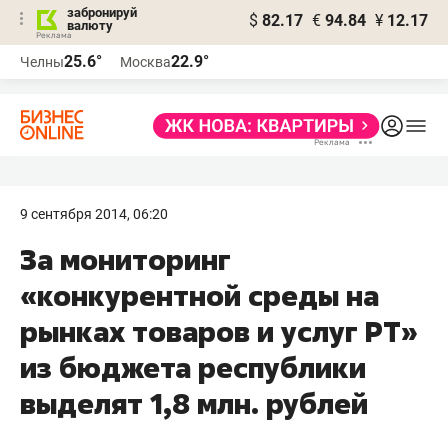
забронируй
$
82.17
€
94.84
¥
12.17
валюту
25.6°
22.9°
Челны
Москва
9 сентября 2014, 06:20
За мониторинг
«конкурентной среды на
рынках товаров и услуг РТ»
из бюджета республики
выделят 1,8 млн. рублей