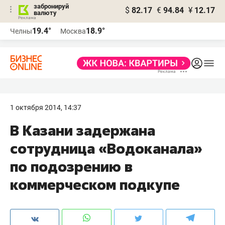
забронируй
$
82.17
€
94.84
¥
12.17
валюту
19.4°
18.9°
Челны
Москва
1 октября 2014, 14:37
В Казани задержана
сотрудница «Водоканала»
по подозрению в
коммерческом подкупе