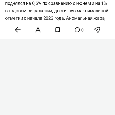
поднялся на 0,6% по сравнению с июнем и на 1%
в годовом выражении, достигнув максимальной
отметки с начала 2023 года. Аномальная жара,
нестабильность на энергетических рынках и
0
геополитическая напряженность разогнали
цены на зерно, сахар и растительные масла,
тогда как мясо и молочка подешевели. Об этом
сообщила
продовольственная и
сельскохозяйственная организация ООН (FAO).