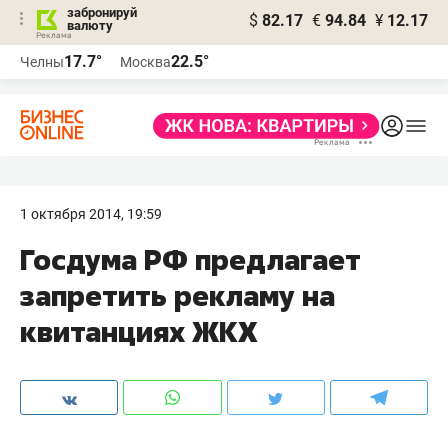
забронируй
$
82.17
€
94.84
¥
12.17
валюту
17.7°
22.5°
Челны
Москва
1 октября 2014, 19:59
Госдума РФ предлагает
запретить рекламу на
квитанциях ЖКХ