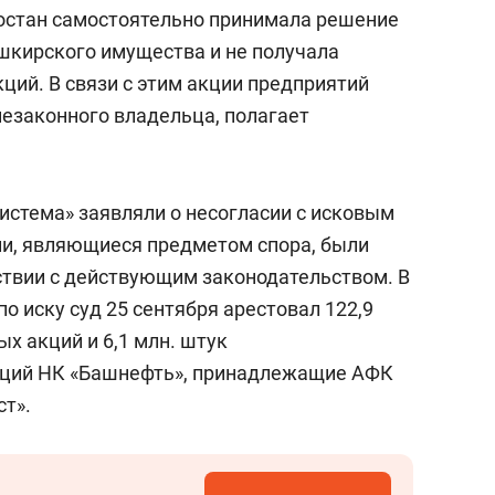
сверхнагрузку
для меня это челлендж
остан самостоятельно принимала решение
сом»
шкирского имущества и не получала
ций. В связи с этим акции предприятий
незаконного владельца, полагает
истема» заявляли о несогласии с исковым
ии, являющиеся предметом спора, были
ствии с действующим законодательством. В
о иску суд 25 сентября арестовал 122,9
х акций и 6,1 млн. штук
кций НК «Башнефть», принадлежащие АФК
ст».