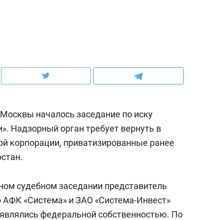
ов и
о трехкратном росте цен, дотошных
школьной формы о конт
клиентах и чудных запросах мастеров
налогах и развитии без 
 Москвы началось заседание по иску
». Надзорный орган требует вернуть в
ой корпорации, приватизированные ранее
стан.
ндуем
Рекомендуем
ном судебном заседании представитель
терапевт «Фороса»:
Дизайнер-прораб Ната
о АФК «Система» и ЗАО «Система-Инвест»
кторский невроз» –
Наседкина: «Ремонт вм
 являлись федеральной собственностью. По
человек не считает
с мебелью за 2 миллион