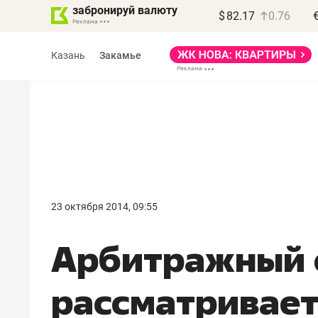
забронируй валюту
$
82.17
0.76
Казань
Закамье
Василь Мазитов
МАРТ
23 октября 2014, 09:55
«Не зная местных
Арбитражный 
правил, бизнес может
потерять минимум
рассматривает
полгода»
Как бизнесу выйти на зарубежные