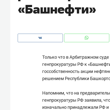
«Башнефти»
рынки, почему надо знать аксакал
чем интересен Оман?
Только что в Арбитражном суде
генпрокуратуры РФ к «Башнефти
госсобственность акции нефтян
решением Республики Башкорто
Рекомендуем
Рекоме
Напомним, что на предваритель
Оставить шум за волной: как
Психо
генпрокуратуры РФ заявила, чт
строят тишину в казанском
«Дире
изначально принадлежали РФ и
ЖК «Заря»
когда 