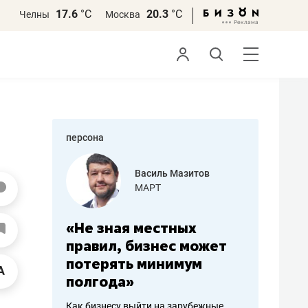
17.6
°С
20.3
°С
Челны
Москва
персона
еменова
Василь Мазитов
»
МАРТ
а: работа
«Не зная местных
«Мне лу
ечься
правил, бизнес может
не зара
вствовать
потерять минимум
чем пот
полгода»
репутац
пошиву
Как бизнесу выйти на зарубежные
Владелец от