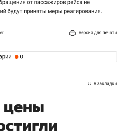
обращения от пассажиров рейса не
ний будут приняты меры реагирования.
er
версия для печати
арии
0
в закладки
 цены
остигли