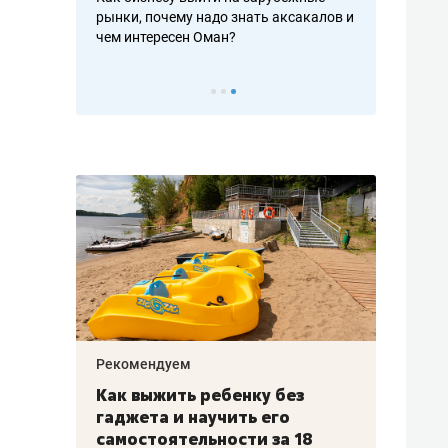
рафакте,
рынки, почему надо знать аксакалов и
о трехкратно
кредитов
чем интересен Оман?
клиентах и ч
Рекомендуем
Рекоме
лья
Как выжить ребенку без
Салих
есте
гаджета и научить его
«Если
а –
самостоятельности за 18
с мин