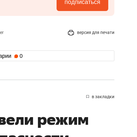
подписаться
er
версия для печати
арии
0
в закладки
ввели режим