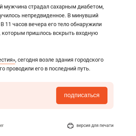
сверхнагрузку
для меня это челлендж
ий мужчина страдал сахарным диабетом,
сом»
случилось непредвиденное. В минувший
 В 11 часов вечера его тело обнаружили
а, которым пришлось вскрыть входную
естия»
, сегодня возле здания городского
о проводили его в последний путь.
подписаться
er
версия для печати