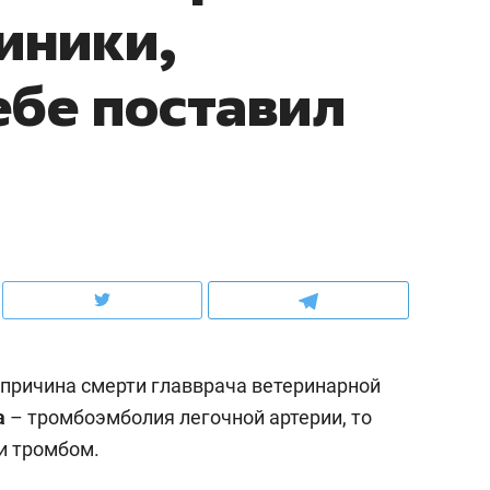
иники,
ов и
о трехкратном росте цен, дотошных
школьной формы о конт
клиентах и чудных запросах мастеров
налогах и развитии без 
ебе поставил
причина смерти главврача ветеринарной
ндуем
Рекомендуем
а
– тромбоэмболия легочной артерии, то
терапевт «Фороса»:
Дизайнер-прораб Ната
и тромбом.
кторский невроз» –
Наседкина: «Ремонт вм
человек не считает
с мебелью за 2 миллион