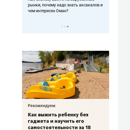
рафакте,
рынки, почему надо знать аксакалов и
о трехкратно
кредитов
чем интересен Оман?
клиентах и ч
Рекомендуем
Рекоме
лья
Как выжить ребенку без
Салих
есте
гаджета и научить его
«Если
а –
самостоятельности за 18
с мин