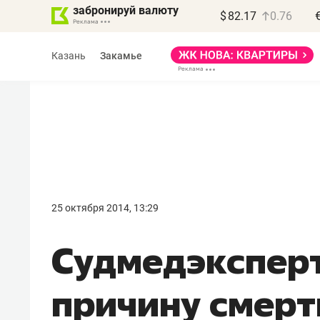
забронируй валюту
$
82.17
0.76
Казань
Закамье
Василь Мазитов
МАРТ
25 октября 2014, 13:29
«Не зная местных
Судмедэкспер
правил, бизнес может
потерять минимум
причину смерт
полгода»
Как бизнесу выйти на зарубежные