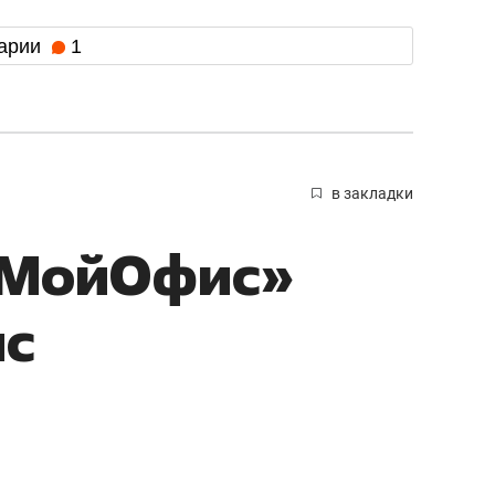
арии
1
в закладки
«МойОфис»
ис