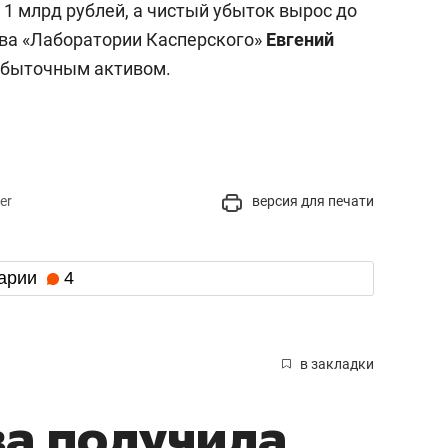
о 1 млрд рублей, а чистый убыток вырос до
ава «Лаборатории Касперского»
Евгений
быточным активом.
er
версия для печати
арии
4
в закладки
а получила