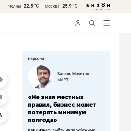
22.8
°С
25.9
°С
Челны
Москва
персона
еменова
Василь Мазитов
»
МАРТ
а: работа
«Не зная местных
«Мне лу
ечься
правил, бизнес может
не зара
вствовать
потерять минимум
чем пот
полгода»
репутац
пошиву
Как бизнесу выйти на зарубежные
Владелец от