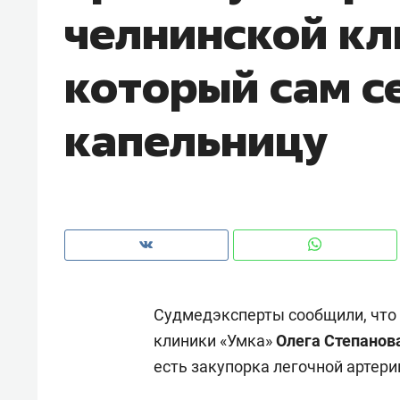
челнинской кл
рынки, почему надо знать аксакал
чем интересен Оман?
который сам с
капельницу
Судмедэксперты сообщили, что 
Рекомендуем
Рекоме
клиники «Умка»
Олега Степанов
Оставить шум за волной: как
Психо
есть закупорка легочной артери
строят тишину в казанском
«Дире
ЖК «Заря»
когда 