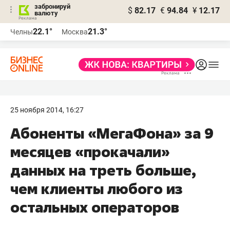
забронируй
$
82.17
€
94.84
¥
12.17
валюту
22.1°
21.3°
Челны
Москва
25 ноября 2014, 16:27
Абоненты «МегаФона» за 9
месяцев «прокачали»
данных на треть больше,
чем клиенты любого из
остальных операторов