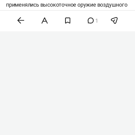
применялись высокоточное оружие воздушного
базирования и беспилотники,
сообщили
в
1
ведомстве.
Фото: «БИЗНЕС Online»