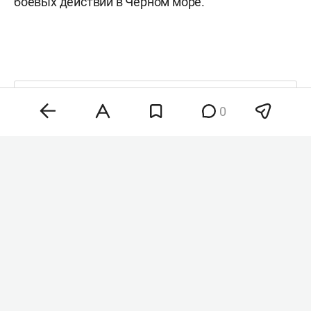
боевых действий в Черном море.
Комментарии
0
0
8 августа 2026, 21:22
Wildberries расширил
поддержку продавцов
после атак
на логистические центры