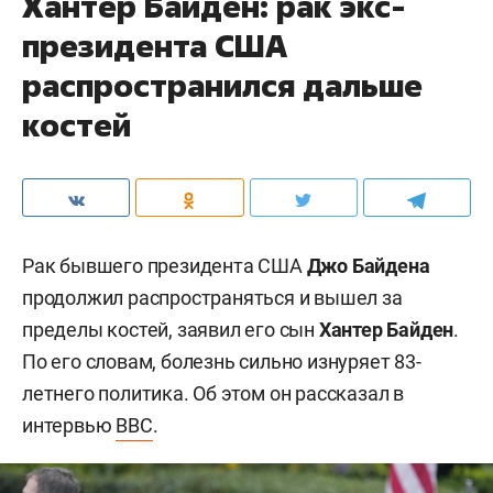
Хантер Байден: рак экс-
президента США
распространился дальше
костей
Рак бывшего президента США
Джо Байдена
продолжил распространяться и вышел за
пределы костей, заявил его сын
Хантер Байден
.
По его словам, болезнь сильно изнуряет 83-
летнего политика. Об этом он рассказал в
интервью
BBC
.