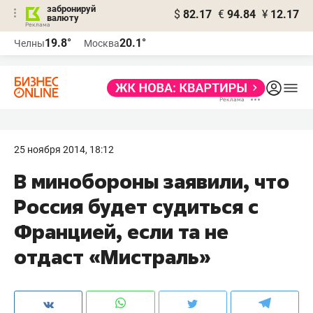
забронируй
$
82.17
€
94.84
¥
12.17
валюту
19.8°
20.1°
Челны
Москва
25 ноября 2014, 18:12
В минобороны заявили, что
Россия будет судиться с
Францией, если та не
отдаст «Мистраль»