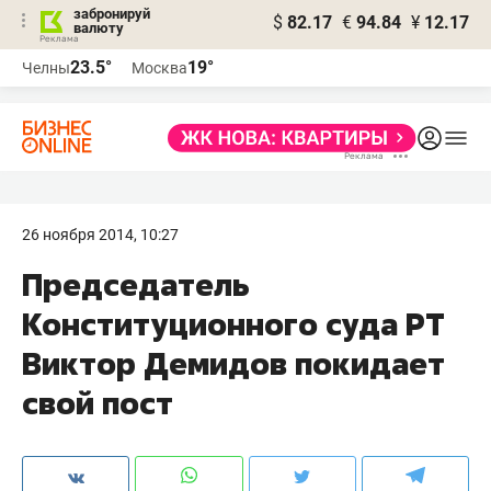
забронируй
$
82.17
€
94.84
¥
12.17
валюту
23.5°
19°
Челны
Москва
26 ноября 2014, 10:27
Председатель
Конституционного суда РТ
Виктор Демидов покидает
свой пост