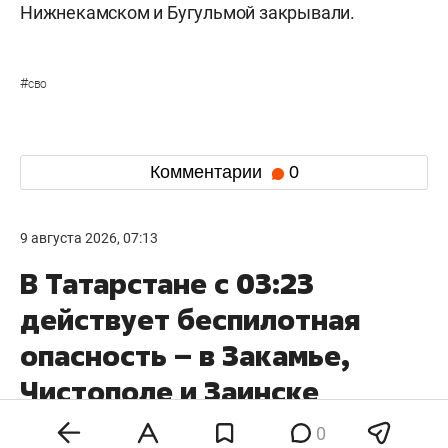
Нижнекамском и Бугульмой закрывали.
#
сво
Комментарии
0
9 августа 2026, 07:13
В Татарстане с 03:23
действует беспилотная
опасность – в Закамье,
Чистополе и Заинске
объявляли угрозу атаки
0