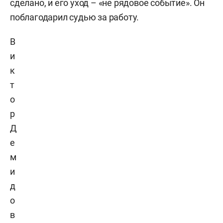
сделано, и его уход – «не рядовое событие». Он
поблагодарил судью за работу.
В
и
к
т
о
р
Д
е
м
и
д
о
в