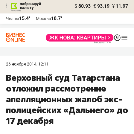
забронируй
$
80.93
€
93.19
¥
11.97
валюту
15.4°
18.7°
Челны
Москва
26 ноября 2014, 12:11
Верховный суд Татарстана
отложил рассмотрение
апелляционных жалоб экс-
полицейских «Дальнего» до
17 декабря