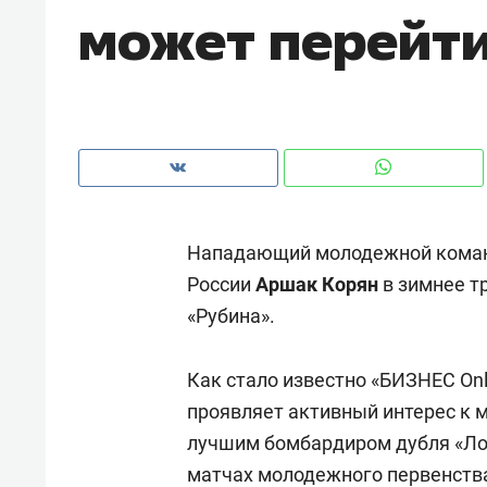
может перейти
рынки, почему надо знать аксакал
чем интересен Оман?
Нападающий молодежной коман
России
Аршак Корян
в зимнее т
«Рубина».
Как стало известно «БИЗНЕС Onl
Рекомендуем
Рекоме
проявляет активный интерес к
Падел, фитнес, танцы и даже
Психо
лучшим бомбардиром дубля «Ло
ниндзя-зал: как ТРЦ «Франт»
«Дире
матчах молодежного первенств
стал Меккой для любителей
когда 