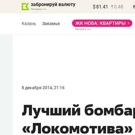
забронируй валюту
$
81.41
0.48
Казань
Закамье
Василь Мазитов
МАРТ
8 декабря 2014, 21:16
«Не зная местных
Лучший бомба
правил, бизнес может
потерять минимум
«Локомотива»
полгода»
Как бизнесу выйти на зарубежные