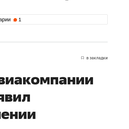
арии
1
в закладки
авиакомпании
явил
нении