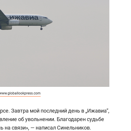
www.globallookpress.com
урсе. Завтра мой последний день в „Ижавиа“,
явление об увольнении. Благодарен судьбе
сь на связи», — написал Синельников.