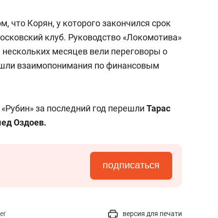
сверхнагрузку
для меня это челлендж
сом»
м, что Корян, у которого закончился срок
московский клуб. Руководство «Локомотива»
е нескольких месяцев вели переговоры о
нашли взаимопонимания по финансовым
 «Рубин» за последний год перешли
Тарас
ед Оздоев.
подписаться
er
версия для печати