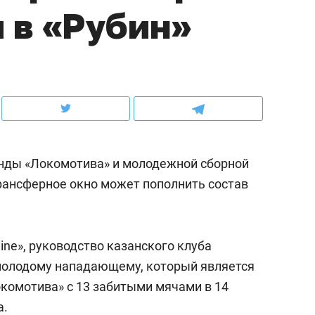
 в «Рубин»
ов и
о трехкратном росте цен, дотошных
школьной формы о конт
клиентах и чудных запросах мастеров
налогах и развитии без 
ды «Локомотива» и молодежной сборной
рансферное окно может пополнить состав
ine», руководство казанского клуба
ндуем
Рекомендуем
 молодому нападающему, который является
терапевт «Фороса»:
Дизайнер-прораб Ната
комотива» с 13 забитыми мячами в 14
кторский невроз» –
Наседкина: «Ремонт вм
а.
человек не считает
с мебелью за 2 миллион