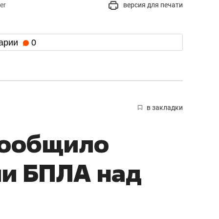
er
версия для печати
арии
0
в закладки
сообщило
ии БПЛА над