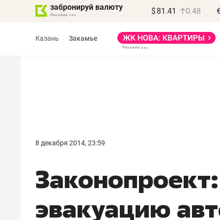
забронируй валюту
$
81.41
0.48
Казань
Закамье
Василь Мазитов
МАРТ
8 декабря 2014, 23:59
«Не зная местных
Законопроект:
правил, бизнес может
потерять минимум
эвакуацию ав
полгода»
Как бизнесу выйти на зарубежные