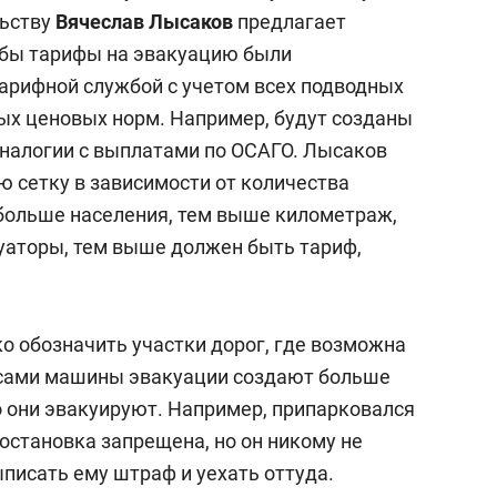
сверхнагрузку
для меня это челлендж
льству
Вячеслав Лысаков
предлагает
сом»
обы тарифы на эвакуацию были
арифной службой с учетом всех подводных
ных ценовых норм. Например, будут созданы
аналогии с выплатами по ОСАГО. Лысаков
ю сетку в зависимости от количества
 больше населения, тем выше километраж,
уаторы, тем выше должен быть тариф,
о обозначить участки дорог, где возможна
ю сами машины эвакуации создают больше
го они эвакуируют. Например, припарковался
 остановка запрещена, но он никому не
писать ему штраф и уехать оттуда.