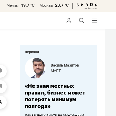
19.7
°С
23.7
°С
Челны
Москва
персона
еменова
Василь Мазитов
»
МАРТ
а: работа
«Не зная местных
«Мне лу
ечься
правил, бизнес может
не зара
вствовать
потерять минимум
чем пот
полгода»
репутац
пошиву
Как бизнесу выйти на зарубежные
Владелец от