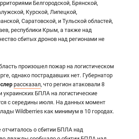
ерриториями Белгородской, Брянской,
алужской, Курской, Липецкой,
анской, Саратовской, и Тульской областей,
аев, республики Крым, а также над
чество сбитых дронов над регионами не
бласть произошел пожар на логистическом
урге, однако пострадавших нет. Губернатор
аслер
рассказал
, что регион атаковали 8
и украинских БПЛА на логистические
тся с середины июля. На данных момент
ды Wildberries как минимум в 10 городах.
 отчиталось о сбитии БПЛА над
ство дважды
сообщало
о сбитии БПЛА над