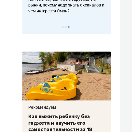
рафакте,
рынки, почему надо знать аксакалов и
о трехкратно
кредитов
чем интересен Оман?
клиентах и ч
Рекомендуем
Рекоме
лья
Как выжить ребенку без
Салих
есте
гаджета и научить его
«Если
а –
самостоятельности за 18
с мин