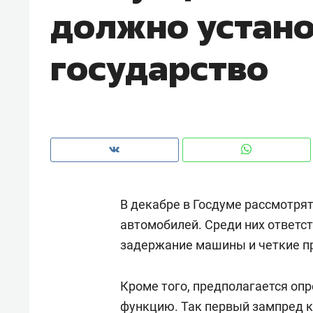
должно устан
рынки, почему надо знать аксакал
чем интересен Оман?
государство
В декабре в Госдуме рассмотря
автомобилей. Среди них ответс
задержание машины и четкие пр
Рекомендуем
Рекоме
Оставить шум за волной: как
Психо
Кроме того, предполагается оп
строят тишину в казанском
«Дире
ЖК «Заря»
функцию. Так первый зампред 
когда 