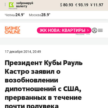
забронируй
$
80.93
€
93.19
¥
11.97
валюту
24.9°
28.9°
Челны
Москва
17 декабря 2014, 20:49
Президент Кубы Рауль
Кастро заявил о
возобновлении
дипотношений с США,
прерванных в течение
почти полувека