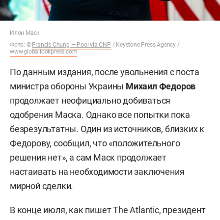
Илон Маск
Фото: ©
Francis Chung — Pool via CNP
/ Keystone Press Agency /
www.globallookpress.com
По данным издания, после увольнения с поста
министра обороны Украины
Михаил Федоров
продолжает неофициально добиваться
одобрения Маска. Однако все попытки пока
безрезультатны. Один из источников, близких к
Федорову, сообщил, что «положительного
решения нет», а сам Маск продолжает
настаивать на необходимости заключения
мирной сделки.
В конце июля, как пишет The Atlantic, президент