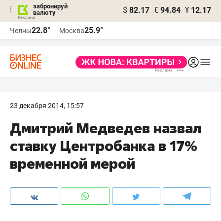
забронируй
$
82.17
€
94.84
¥
12.17
валюту
22.8°
25.9°
Челны
Москва
23 декабря 2014, 15:57
Дмитрий Медведев назвал
ставку Центробанка в 17%
временной мерой