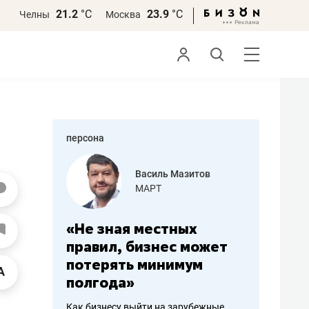
21.2
°С
23.9
°С
Челны
Москва
персона
еменова
Василь Мазитов
»
МАРТ
а: работа
«Не зная местных
«Мне лу
ечься
правил, бизнес может
не зара
вствовать
потерять минимум
чем пот
полгода»
репутац
пошиву
Как бизнесу выйти на зарубежные
Владелец от