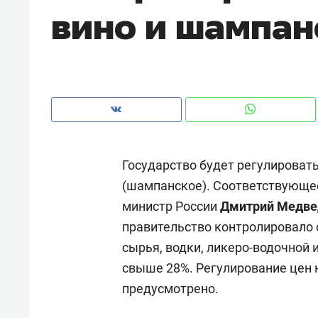
вино и шампан
рынки, почему надо знать аксакал
чем интересен Оман?
Государство будет регулировать
(шампанское). Соответствующе
министр России
Дмитрий Медве
правительство контролировало 
сырья, водки, ликеро-водочной 
Рекомендуем
Рекоме
свыше 28%. Регулирование цен 
Оставить шум за волной: как
Психо
предусмотрено.
строят тишину в казанском
«Дире
ЖК «Заря»
когда 