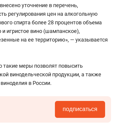
сверхнагрузку
для меня это челлендж
несено уточнение в перечень,
сом»
ь регулирования цен на алкогольную
вого спирта более 28 процентов объема
о и игристое вино (шампанское),
езенные на ее территорию», — указывается
то такие меры позволят повысить
кой винодельческой продукции, а также
виноделия в России.
подписаться