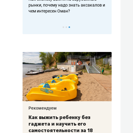
рафакте,
рынки, почему надо знать аксакалов и
о трехкратно
кредитов
чем интересен Оман?
клиентах и ч
Рекомендуем
Рекоме
лья
Как выжить ребенку без
Салих
есте
гаджета и научить его
«Если
а –
самостоятельности за 18
с мин