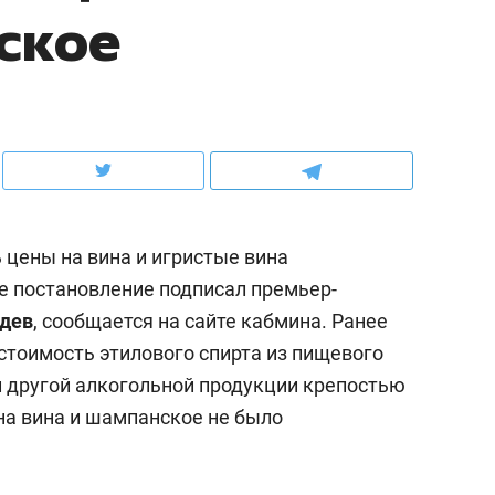
ское
ов и
о трехкратном росте цен, дотошных
школьной формы о конт
клиентах и чудных запросах мастеров
налогах и развитии без 
 цены на вина и игристые вина
е постановление подписал премьер-
дев
, сообщается на сайте кабмина. Ранее
стоимость этилового спирта из пищевого
и другой алкогольной продукции крепостью
ндуем
Рекомендуем
на вина и шампанское не было
терапевт «Фороса»:
Дизайнер-прораб Ната
кторский невроз» –
Наседкина: «Ремонт вм
человек не считает
с мебелью за 2 миллион