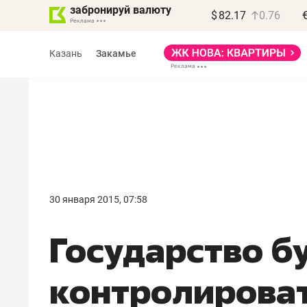
забронируй валюту
$
82.17
0.76
Казань
Закамье
Василь Мазитов
МАРТ
30 января 2015, 07:58
«Не зная местных
Государство б
правил, бизнес может
потерять минимум
контролироват
полгода»
Как бизнесу выйти на зарубежные