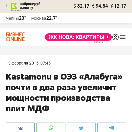
забронируй
$
82.17
€
94.84
¥
12.17
валюту
20°
22.7°
Челны
Москва
13 февраля 2015, 07:45
Kastamonu в ОЭЗ «Алабуга»
почти в два раза увеличит
мощности производства
плит МДФ