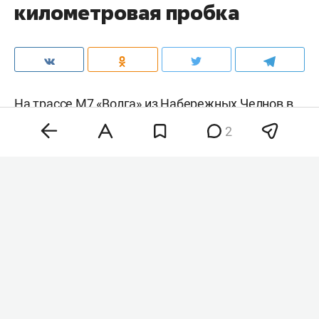
километровая пробка
На трассе М7 «Волга» из Набережных Челнов в
сторону Казани под Елабугой образовалась
2
пробка длиной 7 километров. Причины затора
неизвестны. Информация о каких-либо ДТП или
ремонтных работах, согласно «Яндекс.Картам»,
отсутствует.