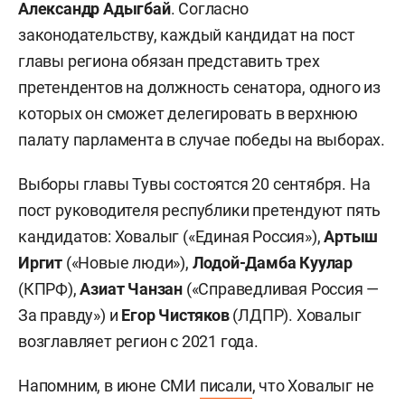
Александр Адыгбай
. Согласно
законодательству, каждый кандидат на пост
главы региона обязан представить трех
претендентов на должность сенатора, одного из
которых он сможет делегировать в верхнюю
палату парламента в случае победы на выборах.
Выборы главы Тувы состоятся 20 сентября. На
пост руководителя республики претендуют пять
кандидатов: Ховалыг («Единая Россия»),
Артыш
Иргит
(«Новые люди»),
Лодой-Дамба Куулар
(КПРФ),
Азиат Чанзан
(«Справедливая Россия —
За правду») и
Егор Чистяков
(ЛДПР). Ховалыг
возглавляет регион с 2021 года.
Напомним, в июне СМИ
писали
, что Ховалыг не