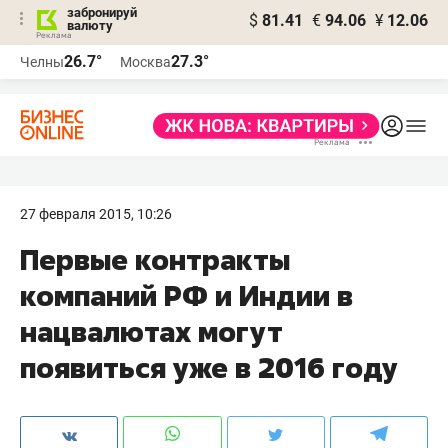
забронируй
$
81.41
€
94.06
¥
12.06
валюту
26.7°
27.3°
Челны
Москва
27 февраля 2015, 10:26
Первые контракты
компаний РФ и Индии в
нацвалютах могут
появиться уже в 2016 году