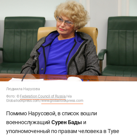
Людмила Нарусова
Фото:
©
Federation Council of Russia
/via
Globallookpress.com/
www.globallookpress.com
Помимо Нарусовой, в список вошли
военнослужащий
Сурен Бады
и
уполномоченный по правам человека в Туве