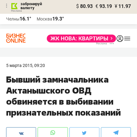
забронируй
$
80.93
€
93.19
¥
11.97
валюту
16.1°
19.3°
Челны
Москва
5 марта 2015, 09:20
Бывший замначальника
Актанышского ОВД
обвиняется в выбивании
признательных показаний