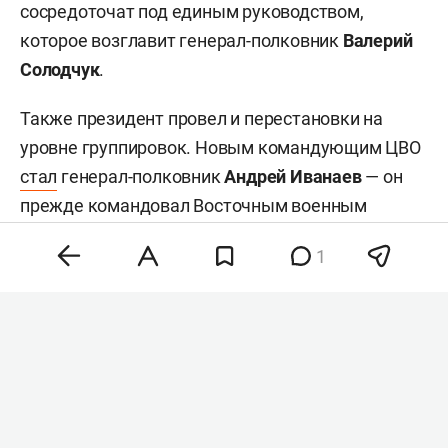
сосредоточат под единым руководством,
которое возглавит генерал-полковник
Валерий
Солодчук
.
Также президент провел и перестановки на
уровне группировок. Новым командующим ЦВО
стал
генерал-полковник
Андрей Иванаев
— он
прежде командовал Восточным военным
округом (ВВО). Исполняющим обязанности
1
командующего ВВО назначили генерал-
полковника
Петра Болгарева
, занимавшего пост
начальника штаба округа. Начальником
управления войск беспилотных систем стал
генерал-полковник Лямин — он был
начальником штаба ЦВО.