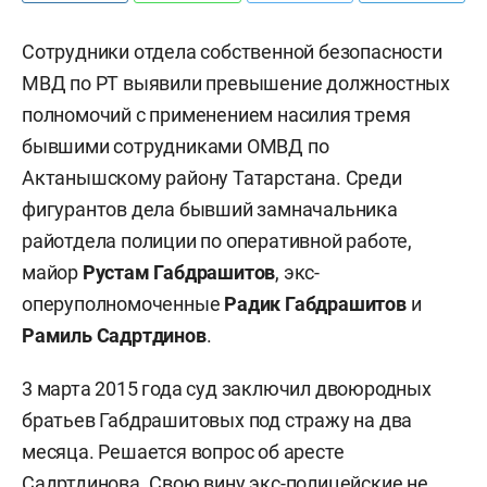
Сотрудники отдела собственной безопасности
МВД по РТ выявили превышение должностных
полномочий с применением насилия тремя
бывшими сотрудниками ОМВД по
Актанышскому району Татарстана. Среди
фигурантов дела бывший замначальника
райотдела полиции по оперативной работе,
майор
Рустам Габдрашитов
, экс-
оперуполномоченные
Радик Габдрашитов
и
Рамиль Садртдинов
.
3 марта 2015 года суд заключил двоюродных
братьев Габдрашитовых под стражу на два
месяца. Решается вопрос об аресте
Садртдинова. Свою вину экс-полицейские не