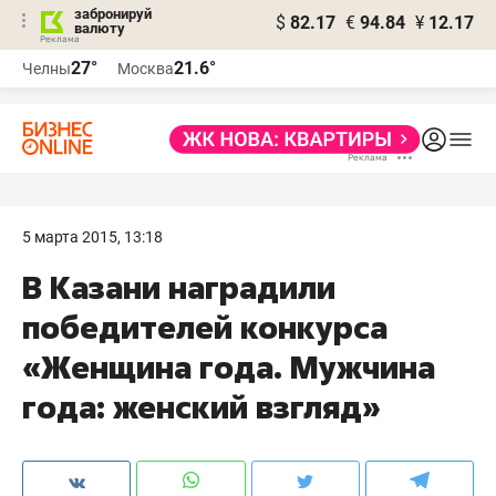
забронируй
$
82.17
€
94.84
¥
12.17
валюту
27°
21.6°
Челны
Москва
5 марта 2015, 13:18
В Казани наградили
победителей конкурса
«Женщина года. Мужчина
года: женский взгляд»